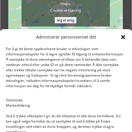
maps
Cookie-erklæring
Jeg er enig
Administrer personvernet ditt
For å gi de beste opplevelsene bruker vi teknologier som
informasjonskapsler for å lagre og/eller få tilgang til enhetsinformasjon.
Å samtykke til disse teknologiene vil tillate oss å behandle data som
nettleser atferd eller unike ID-er på dette nettstedet. Å ikke samtykke
eller trekke tilbake samtykke kan ha negativ innvirkning på visse
egenskaper og funksjoner. Vi og våre forretningspartnere bruker
teknologier, inkludert informasjonskapsler/«cookies» til å samle
informasjon om deg for forskjellige formål, inkludert:
Email: post@dekkogdeler.nextlogixs.com
Statistiske
Markedsføring
Org. nr: 817188222
Ved å trykke «Aksepter» gir du din tillatelse til alle disse formålene. Du
kan også velge formålet du vil samtykke til ved å klikke på Endre
innstillinger ved siden av Avvis knappen, og deretter trykke «Lagre
innstillinger».