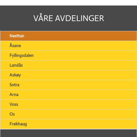
VÅRE AVDELINGER
Nesttun
Åsane
Fyllingsdalen
Landås
Askøy
Sotra
Arna
Voss
Os
Frekhaug