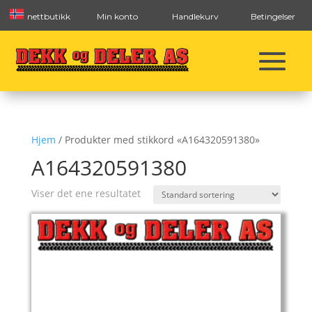
nettbutikk
Min konto
Handlekurv
Betingelser
Hjem
/ Produkter med stikkord «A164320591380»
A164320591380
Viser det ene resultatet