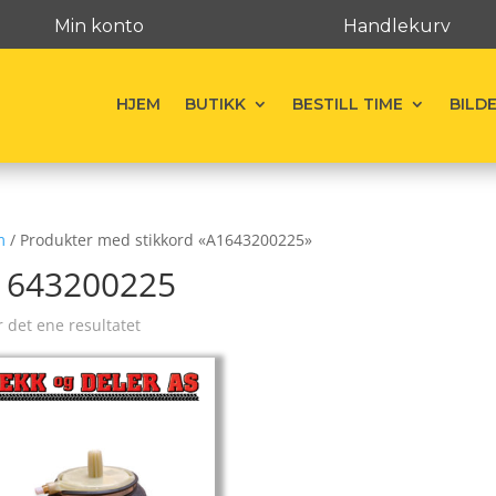
Min konto
Handlekurv
HJEM
BUTIKK
BESTILL TIME
BILD
m
/ Produkter med stikkord «A1643200225»
1643200225
r det ene resultatet