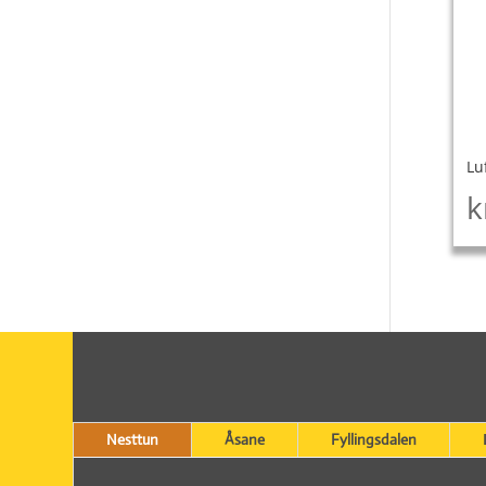
Lu
k
Nesttun
Åsane
Fyllingsdalen