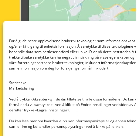
For å gi de beste opplevelsene bruker vi teknologier som informasjonskapsl
og/eller få tilgang til enhetsinformasjon. Å samtykke til disse teknologiene vil
behandle data som nettleser atferd eller unike ID-er på dette nettstedet. Å 
trekke tilbake samtykke kan ha negativ innvirkning på visse egenskaper og 
våre forretningspartnere bruker teknologier, inkludert informasjonskapsler/
samle informasjon om deg for forskjellige formål, inkludert:
Statistiske
Markedsføring
Ved å trykke «Aksepter» gir du din tillatelse til alle disse formålene. Du kan
formålet du vil samtykke til ved å klikke på Endre innstillinger ved siden av
Nedre Nøttveit 60, 5238 Rådal
deretter trykke «Lagre innstillinger».
Email: post@dekkogdeler.com
Du kan lese mer om hvordan vi bruker informasjonskapsler og annen teknol
samler inn og behandler personopplysninger ved å klikke på lenken.
Org. nr: 996430022