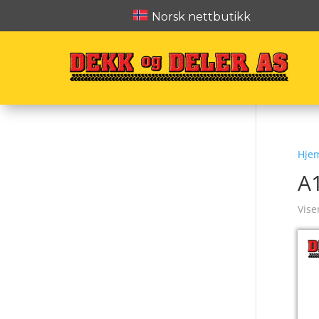
Norsk nettbutikk
Hje
A
Vise