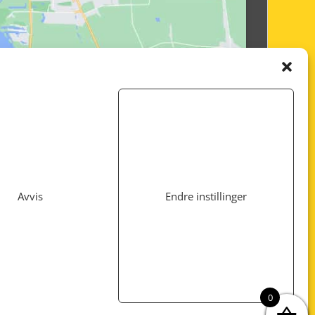
Avvis
Endre instillinger
Utviklet av
www.webshop1.no
0