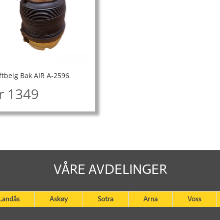
ftbelg Bak AIR A-2596
r
1349
VÅRE AVDELINGER
Landås
Askøy
Sotra
Arna
Voss