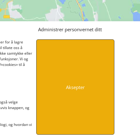
Administrer personvernet ditt
er for å lagre
 tillate oss å
ikke samtykke eller
funksjoner. Vi og
«cookies» til å
Aksepter
INFORMASJON
 også velge
 Avvis knappen, og
Kontakt oss
Endre time
Personvern
ogi, og hvordan vi