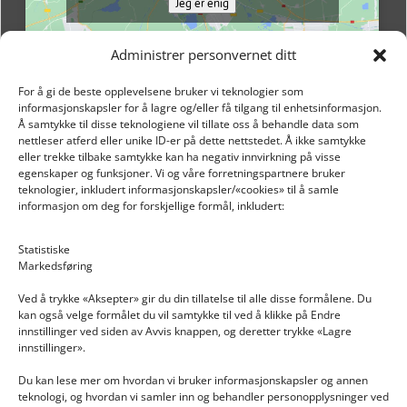
Jeg er enig
Administrer personvernet ditt
For å gi de beste opplevelsene bruker vi teknologier som
informasjonskapsler for å lagre og/eller få tilgang til enhetsinformasjon.
Å samtykke til disse teknologiene vil tillate oss å behandle data som
nettleser atferd eller unike ID-er på dette nettstedet. Å ikke samtykke
eller trekke tilbake samtykke kan ha negativ innvirkning på visse
egenskaper og funksjoner. Vi og våre forretningspartnere bruker
teknologier, inkludert informasjonskapsler/«cookies» til å samle
informasjon om deg for forskjellige formål, inkludert:
Email: post@dekkogdeler.nextlogixs.com
Statistiske
Markedsføring
Org. nr: 817188222
Ved å trykke «Aksepter» gir du din tillatelse til alle disse formålene. Du
kan også velge formålet du vil samtykke til ved å klikke på Endre
innstillinger ved siden av Avvis knappen, og deretter trykke «Lagre
innstillinger».
Du kan lese mer om hvordan vi bruker informasjonskapsler og annen
INFORMASJON
teknologi, og hvordan vi samler inn og behandler personopplysninger ved