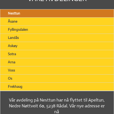
Nesttun
Åsane
Fyllingsdalen
Landås
Askøy
Sotra
Arna
Voss
Os
Frekhaug
Vår avdeling på Nesttun har nå flyttet til Apeltun,
Nedre Nøttveit 60, 5238 Rådal. Vår nye adresse er
nå