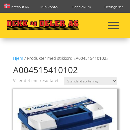
nettbutikk
Min konto
Handlekurv
Betingelser
Hjem
/ Produkter med stikkord «A004515410102»
A004515410102
Viser det ene resultatet