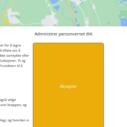
Administrer personvernet ditt
er for å lagre
 tillate oss å
ikke samtykke eller
funksjoner. Vi og
«cookies» til å
Aksepter
INFORMASJON
 også velge
 Avvis knappen, og
Kontakt oss
Endre time
Personvern
ogi, og hvordan vi