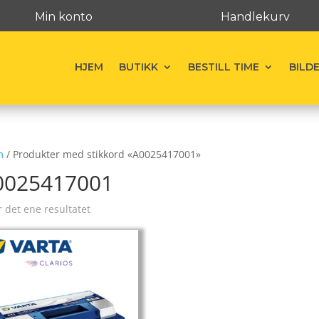
Min konto
Handlekurv
HJEM
BUTIKK
BESTILL TIME
BILD
m
/ Produkter med stikkord «A0025417001»
0025417001
r det ene resultatet