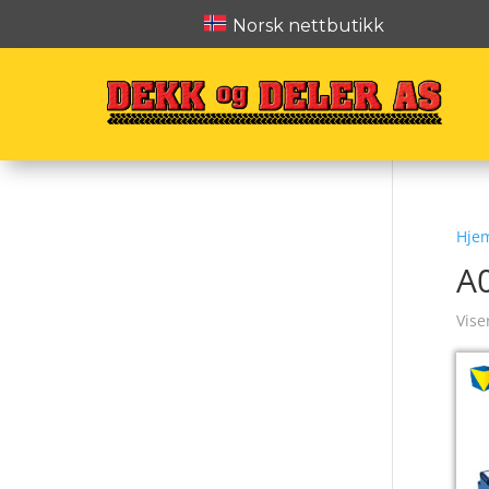
Norsk nettbutikk
Hje
A
Vise