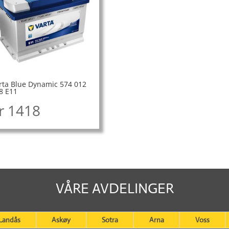
rta Blue Dynamic 574 012
8 E11
r
1418
VÅRE AVDELINGER
Landås
Askøy
Sotra
Arna
Voss