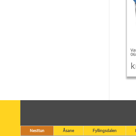
Va
06
k
Nesttun
Åsane
Fyllingsdalen