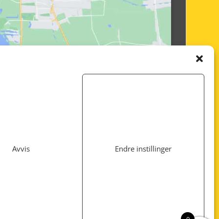
Avvis
Endre instillinger
Utviklet av
www.webshop1.no