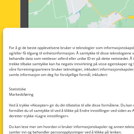
For å gi de beste opplevelsene bruker vi teknologier som informasjonskapsl
og/eller få tilgang til enhetsinformasjon. Å samtykke til disse teknologiene vil
behandle data som nettleser atferd eller unike ID-er på dette nettstedet. Å 
trekke tilbake samtykke kan ha negativ innvirkning på visse egenskaper og 
våre forretningspartnere bruker teknologier, inkludert informasjonskapsler/
samle informasjon om deg for forskjellige formål, inkludert:
Statistiske
Markedsføring
Ved å trykke «Aksepter» gir du din tillatelse til alle disse formålene. Du kan
formålet du vil samtykke til ved å klikke på Endre innstillinger ved siden av
Nedre Nøttveit 60, 5238 Rådal
deretter trykke «Lagre innstillinger».
Email: post@dekkogdeler.com
Du kan lese mer om hvordan vi bruker informasjonskapsler og annen teknol
samler inn og behandler personopplysninger ved å klikke på lenken.