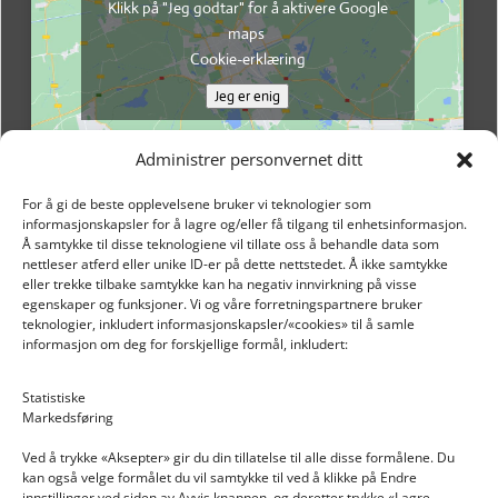
Klikk på "Jeg godtar" for å aktivere Google
maps
Cookie-erklæring
Jeg er enig
Administrer personvernet ditt
For å gi de beste opplevelsene bruker vi teknologier som
informasjonskapsler for å lagre og/eller få tilgang til enhetsinformasjon.
Å samtykke til disse teknologiene vil tillate oss å behandle data som
nettleser atferd eller unike ID-er på dette nettstedet. Å ikke samtykke
eller trekke tilbake samtykke kan ha negativ innvirkning på visse
egenskaper og funksjoner. Vi og våre forretningspartnere bruker
teknologier, inkludert informasjonskapsler/«cookies» til å samle
informasjon om deg for forskjellige formål, inkludert:
Email: post@dekkogdeler.nextlogixs.com
Statistiske
Markedsføring
Org. nr: 817188222
Ved å trykke «Aksepter» gir du din tillatelse til alle disse formålene. Du
kan også velge formålet du vil samtykke til ved å klikke på Endre
innstillinger ved siden av Avvis knappen, og deretter trykke «Lagre