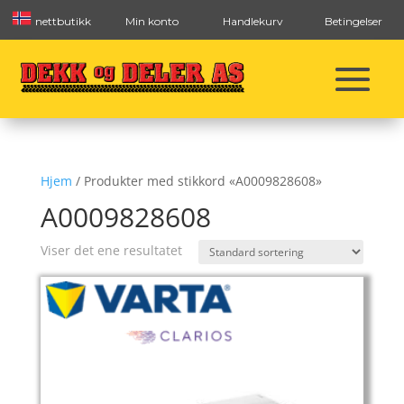
nettbutikk
Min konto
Handlekurv
Betingelser
Hjem
/ Produkter med stikkord «A0009828608»
A0009828608
Viser det ene resultatet