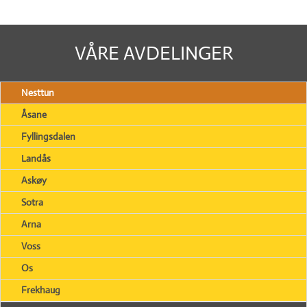
VÅRE AVDELINGER
Nesttun
Åsane
Fyllingsdalen
Landås
Askøy
Sotra
Arna
Voss
Os
Frekhaug