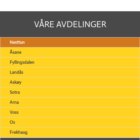
VÅRE AVDELINGER
Nesttun
Åsane
Fyllingsdalen
Landås
Askøy
Sotra
Arna
Voss
Os
Frekhaug