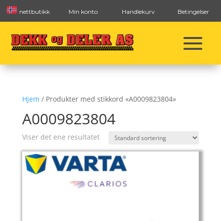
nettbutikk
Min konto
Handlekurv
Betingelser
Hjem
/ Produkter med stikkord «A0009823804»
A0009823804
Viser det ene resultatet