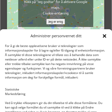
Klikk på "Jeg godtar" for å aktivere Google
maps
Cookie-erklæring
Jeg er enig
Administrer personvernet ditt
For å gi de beste opplevelsene bruker vi teknologier som
informasjonskapsler for å lagre og/eller få tilgang til enhetsinformasjon.
Å samtykke til disse teknologiene vil tillate oss å behandle data som
nettleser atferd eller unike ID-er på dette nettstedet. Å ikke samtykke
eller trekke tilbake samtykke kan ha negativ innvirkning på visse
egenskaper og funksjoner. Vi og våre forretningspartnere bruker
teknologier, inkludert informasjonskapsler/«cookies» til å samle
informasjon om deg for forskjellige formål, inkludert:
Email: post@dekkogdeler.nextlogixs.com
Statistiske
Markedsføring
Org. nr: 817188222
Ved å trykke «Aksepter» gir du din tillatelse til alle disse formålene. Du
kan også velge formålet du vil samtykke til ved å klikke på Endre
innstillinger ved siden av Avvis knappen, og deretter trykke «Lagre