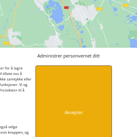
Administrer personvernet ditt
er for å lagre
 tillate oss å
ikke samtykke eller
funksjoner. Vi og
«cookies» til å
Aksepter
INFORMASJON
 også velge
 Avvis knappen, og
Kontakt oss