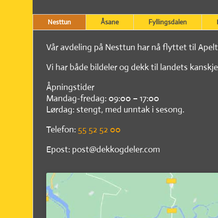
Nesttun
Åsane
Fyllingsdalen
Vår avdeling på Nesttun har nå flyttet til Apel
Vi har både bildeler og dekk til landets kanskje
Åpningstider
Mandag-fredag: 09:00 – 17:00
Lørdag: stengt, med unntak i sesong.
Telefon:
55 52 52 00
Epost: post@dekkogdeler.com