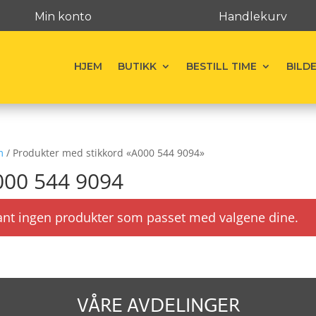
Min konto
Handlekurv
HJEM
BUTIKK
BESTILL TIME
BILD
m
/ Produkter med stikkord «A000 544 9094»
000 544 9094
ant ingen produkter som passet med valgene dine.
VÅRE AVDELINGER