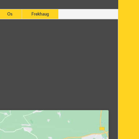
Os
Frekhaug