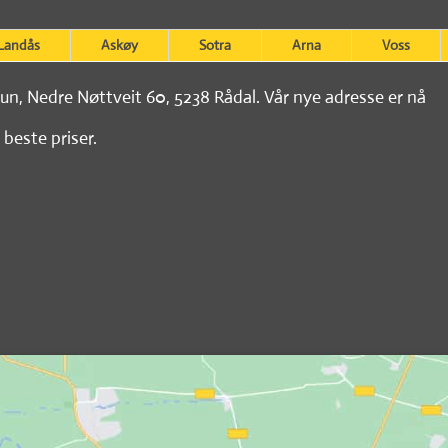
Landås
Askøy
Sotra
Arna
Voss
tun, Nedre Nøttveit 60, 5238 Rådal. Vår nye adresse er nå
 beste priser.