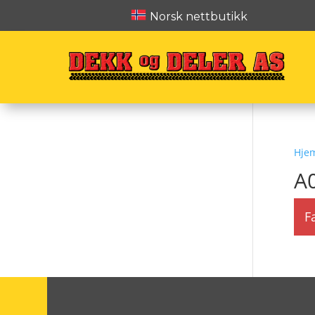
Norsk nettbutikk
Hje
A
F