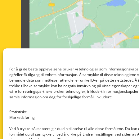
For å gi de beste opplevelsene bruker vi teknologier som informasjonskapsl
og/eller få tilgang til enhetsinformasjon. Å samtykke til disse teknologiene vil
behandle data som nettleser atferd eller unike ID-er på dette nettstedet. Å 
trekke tilbake samtykke kan ha negativ innvirkning på visse egenskaper og 
våre forretningspartnere bruker teknologier, inkludert informasjonskapsler/
samle informasjon om deg for forskjellige formål, inkludert:
Statistiske
Markedsføring
Ved å trykke «Aksepter» gir du din tillatelse til alle disse formålene. Du kan
formålet du vil samtykke til ved å klikke på Endre innstillinger ved siden av
Nedre Nøttveit 60, 5238 Rådal