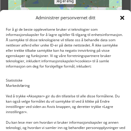
Jeg er enig
Administrer personvernet ditt
For å gi de beste opplevelsene bruker vi teknologier som
informasjonskapsler for å lagre og/eller få tilgang til enhetsinformasjon.
Å samtykke til disse teknologiene vil tillate oss å behandle data som
nettleser atferd eller unike ID-er på dette nettstedet. Å ikke samtykke
eller trekke tilbake samtykke kan ha negativ innvirkning på visse
egenskaper og funksjoner. Vi og våre forretningspartnere bruker
teknologier, inkludert informasjonskapsler/«cookies» til å samle
informasjon om deg for forskjellige formål, inkludert:
Email: post@dekkogdeler.nextlogixs.com
Statistiske
Markedsføring
Org. nr: 817188222
Ved å trykke «Aksepter» gir du din tillatelse til alle disse formålene. Du
kan også velge formålet du vil samtykke til ved å klikke på Endre
innstillinger ved siden av Avvis knappen, og deretter trykke «Lagre
innstillinger».
Du kan lese mer om hvordan vi bruker informasjonskapsler og annen
INFORMASJON
teknologi, og hvordan vi samler inn og behandler personopplysninger ved