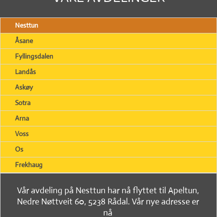
Nesttun
Åsane
Fyllingsdalen
Landås
Askøy
Sotra
Arna
Voss
Os
Frekhaug
Vår avdeling på Nesttun har nå flyttet til Apeltun,
Nedre Nøttveit 60, 5238 Rådal. Vår nye adresse er
nå