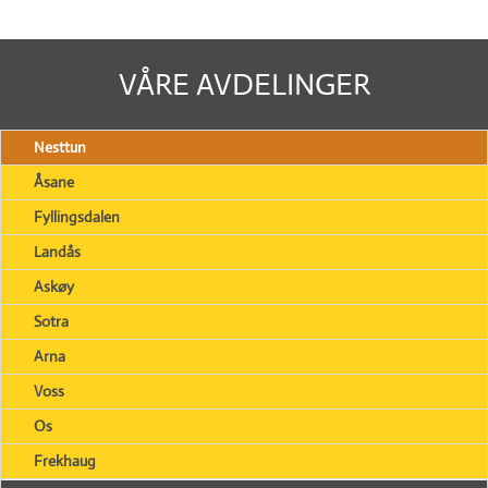
VÅRE AVDELINGER
Nesttun
Åsane
Fyllingsdalen
Landås
Askøy
Sotra
Arna
Voss
Os
Frekhaug