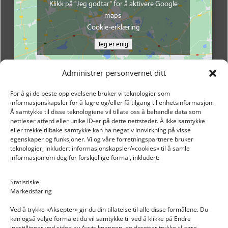
Klikk på "Jeg godtar" for å aktivere Google
maps
Cookie-erklæring
Jeg er enig
Administrer personvernet ditt
For å gi de beste opplevelsene bruker vi teknologier som
informasjonskapsler for å lagre og/eller få tilgang til enhetsinformasjon.
Å samtykke til disse teknologiene vil tillate oss å behandle data som
nettleser atferd eller unike ID-er på dette nettstedet. Å ikke samtykke
eller trekke tilbake samtykke kan ha negativ innvirkning på visse
egenskaper og funksjoner. Vi og våre forretningspartnere bruker
teknologier, inkludert informasjonskapsler/«cookies» til å samle
informasjon om deg for forskjellige formål, inkludert:
Email: post@dekkogdeler.nextlogixs.com
Statistiske
Markedsføring
Org. nr: 817188222
Ved å trykke «Aksepter» gir du din tillatelse til alle disse formålene. Du
kan også velge formålet du vil samtykke til ved å klikke på Endre
innstillinger ved siden av Avvis knappen, og deretter trykke «Lagre