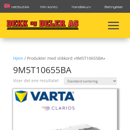
nettbutikk
Min konto
Handlekurv
Betingelser
Hjem
/ Produkter med stikkord «9M5T10655BA»
9M5T10655BA
Viser det ene resultatet