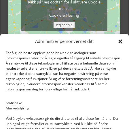
Klikk på "Jeg godtar" for å aktivere Google
maps
Cookie-erklæring
Jeg er enig
Administrer personvernet ditt
For å gi de beste opplevelsene bruker vi teknologier som
informasjonskapsler for å lagre og/eller få tilgang til enhetsinformasjon.
Å samtykke til disse teknologiene vil tillate oss å behandle data som
nettleser atferd eller unike ID-er på dette nettstedet. Å ikke samtykke
eller trekke tilbake samtykke kan ha negativ innvirkning på visse
egenskaper og funksjoner. Vi og våre forretningspartnere bruker
teknologier, inkludert informasjonskapsler/«cookies» til å samle
informasjon om deg for forskjellige formål, inkludert:
Email: post@dekkogdeler.nextlogixs.com
Statistiske
Markedsføring
Org. nr: 817188222
Ved å trykke «Aksepter» gir du din tillatelse til alle disse formålene. Du
kan også velge formålet du vil samtykke til ved å klikke på Endre
innstillinger ved siden av Avvis knappen, og deretter trykke «Lagre