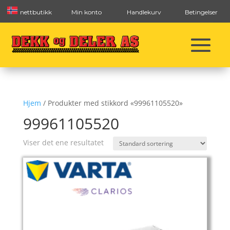
nettbutikk
Min konto
Handlekurv
Betingelser
Hjem
/ Produkter med stikkord «99961105520»
99961105520
Viser det ene resultatet