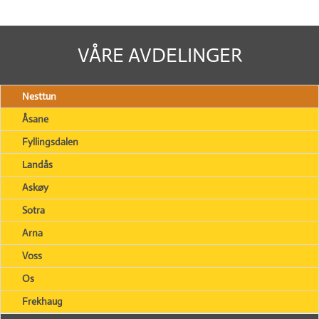
VÅRE AVDELINGER
Nesttun
Åsane
Fyllingsdalen
Landås
Askøy
Sotra
Arna
Voss
Os
Frekhaug