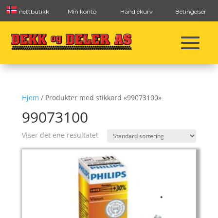
nettbutikk
Min konto
Handlekurv
Betingelser
Hjem
/ Produkter med stikkord «99073100»
99073100
Viser det ene resultatet