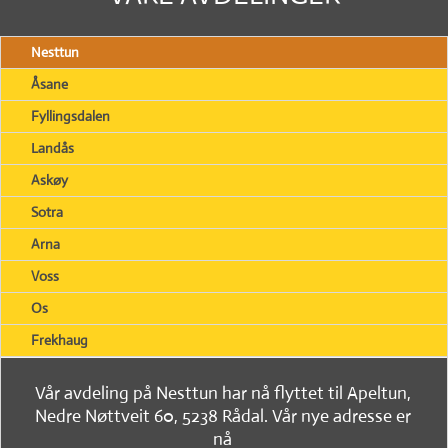
Nesttun
Åsane
Fyllingsdalen
Landås
Askøy
Sotra
Arna
Voss
Os
Frekhaug
Vår avdeling på Nesttun har nå flyttet til Apeltun,
Nedre Nøttveit 60, 5238 Rådal. Vår nye adresse er
nå