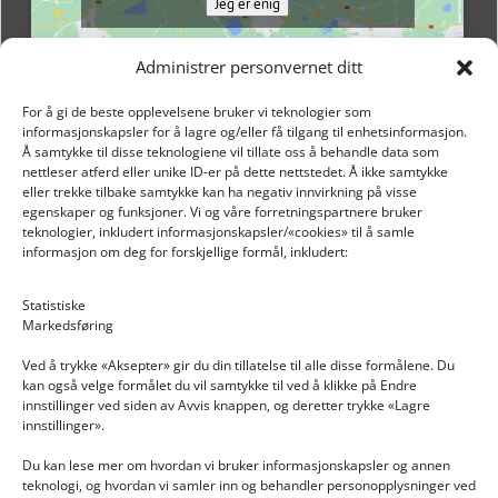
Jeg er enig
Administrer personvernet ditt
For å gi de beste opplevelsene bruker vi teknologier som
informasjonskapsler for å lagre og/eller få tilgang til enhetsinformasjon.
Å samtykke til disse teknologiene vil tillate oss å behandle data som
nettleser atferd eller unike ID-er på dette nettstedet. Å ikke samtykke
eller trekke tilbake samtykke kan ha negativ innvirkning på visse
egenskaper og funksjoner. Vi og våre forretningspartnere bruker
teknologier, inkludert informasjonskapsler/«cookies» til å samle
informasjon om deg for forskjellige formål, inkludert:
Email: post@dekkogdeler.nextlogixs.com
Statistiske
Markedsføring
Org. nr: 817188222
Ved å trykke «Aksepter» gir du din tillatelse til alle disse formålene. Du
kan også velge formålet du vil samtykke til ved å klikke på Endre
innstillinger ved siden av Avvis knappen, og deretter trykke «Lagre
innstillinger».
Du kan lese mer om hvordan vi bruker informasjonskapsler og annen
INFORMASJON
teknologi, og hvordan vi samler inn og behandler personopplysninger ved