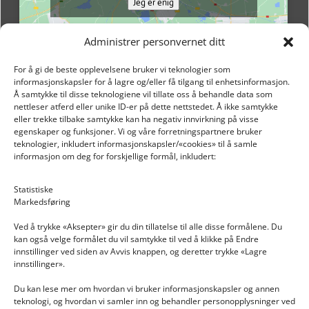
Jeg er enig
Administrer personvernet ditt
For å gi de beste opplevelsene bruker vi teknologier som
informasjonskapsler for å lagre og/eller få tilgang til enhetsinformasjon.
Å samtykke til disse teknologiene vil tillate oss å behandle data som
nettleser atferd eller unike ID-er på dette nettstedet. Å ikke samtykke
eller trekke tilbake samtykke kan ha negativ innvirkning på visse
egenskaper og funksjoner. Vi og våre forretningspartnere bruker
teknologier, inkludert informasjonskapsler/«cookies» til å samle
informasjon om deg for forskjellige formål, inkludert:
Email: post@dekkogdeler.nextlogixs.com
Statistiske
Markedsføring
Org. nr: 817188222
Ved å trykke «Aksepter» gir du din tillatelse til alle disse formålene. Du
kan også velge formålet du vil samtykke til ved å klikke på Endre
innstillinger ved siden av Avvis knappen, og deretter trykke «Lagre
innstillinger».
Du kan lese mer om hvordan vi bruker informasjonskapsler og annen
INFORMASJON
teknologi, og hvordan vi samler inn og behandler personopplysninger ved