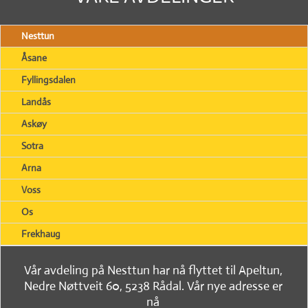
Nesttun
Åsane
Fyllingsdalen
Landås
Askøy
Sotra
Arna
Voss
Os
Frekhaug
Vår avdeling på Nesttun har nå flyttet til Apeltun,
Nedre Nøttveit 60, 5238 Rådal. Vår nye adresse er
nå