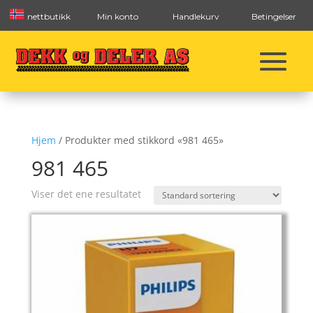
nettbutikk
Min konto
Handlekurv
Betingelser
Hjem
/ Produkter med stikkord «981 465»
981 465
Viser det ene resultatet