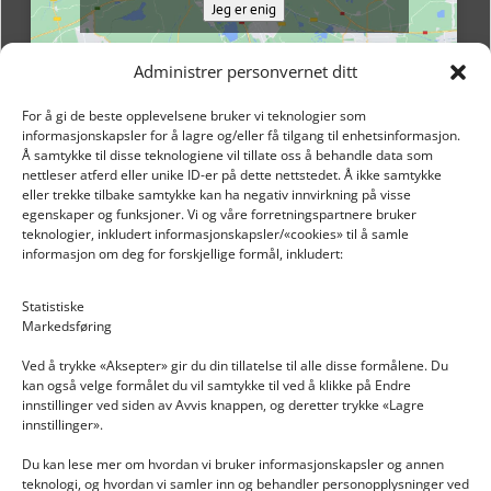
Jeg er enig
Administrer personvernet ditt
For å gi de beste opplevelsene bruker vi teknologier som
informasjonskapsler for å lagre og/eller få tilgang til enhetsinformasjon.
Å samtykke til disse teknologiene vil tillate oss å behandle data som
nettleser atferd eller unike ID-er på dette nettstedet. Å ikke samtykke
eller trekke tilbake samtykke kan ha negativ innvirkning på visse
egenskaper og funksjoner. Vi og våre forretningspartnere bruker
teknologier, inkludert informasjonskapsler/«cookies» til å samle
informasjon om deg for forskjellige formål, inkludert:
Email: post@dekkogdeler.nextlogixs.com
Statistiske
Markedsføring
Org. nr: 817188222
Ved å trykke «Aksepter» gir du din tillatelse til alle disse formålene. Du
kan også velge formålet du vil samtykke til ved å klikke på Endre
innstillinger ved siden av Avvis knappen, og deretter trykke «Lagre
innstillinger».
Du kan lese mer om hvordan vi bruker informasjonskapsler og annen
INFORMASJON
teknologi, og hvordan vi samler inn og behandler personopplysninger ved