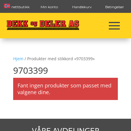
nettbutikk
Min konto
Handlekurv
Betingelser
Hjem
/ Produkter med stikkord «9703399»
9703399
Fant ingen produkter som passet med
valgene dine.
VÅRE AVDELINGER