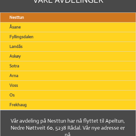
Nesttun
Åsane
Fyllingsdalen
Landås
Askøy
Sotra
Arna
Voss
Os
Frekhaug
Vår avdeling på Nesttun har nå flyttet til Apeltun,
Nedre Nøttveit 60, 5238 Rådal. Vår nye adresse er
nå