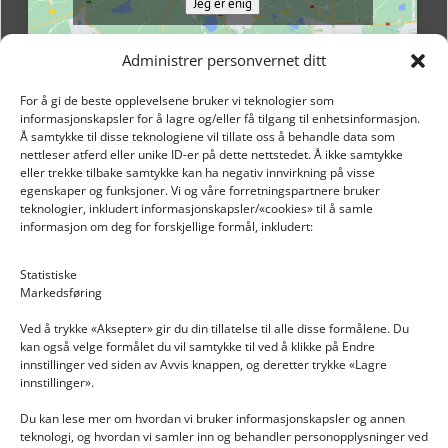
Jeg er enig
Administrer personvernet ditt
For å gi de beste opplevelsene bruker vi teknologier som
informasjonskapsler for å lagre og/eller få tilgang til enhetsinformasjon.
Å samtykke til disse teknologiene vil tillate oss å behandle data som
nettleser atferd eller unike ID-er på dette nettstedet. Å ikke samtykke
eller trekke tilbake samtykke kan ha negativ innvirkning på visse
egenskaper og funksjoner. Vi og våre forretningspartnere bruker
teknologier, inkludert informasjonskapsler/«cookies» til å samle
informasjon om deg for forskjellige formål, inkludert:
Email: post@dekkogdeler.nextlogixs.com
Statistiske
Markedsføring
Org. nr: 817188222
Ved å trykke «Aksepter» gir du din tillatelse til alle disse formålene. Du
kan også velge formålet du vil samtykke til ved å klikke på Endre
innstillinger ved siden av Avvis knappen, og deretter trykke «Lagre
innstillinger».
Du kan lese mer om hvordan vi bruker informasjonskapsler og annen
INFORMASJON
teknologi, og hvordan vi samler inn og behandler personopplysninger ved