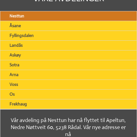
Nesttun
Åsane
Fyllingsdalen
Landås
Askøy
Sotra
Arna
Voss
Os
Frekhaug
Vår avdeling på Nesttun har nå flyttet til Apeltun,
Nedre Nøttveit 60, 5238 Rådal. Vår nye adresse er
nå