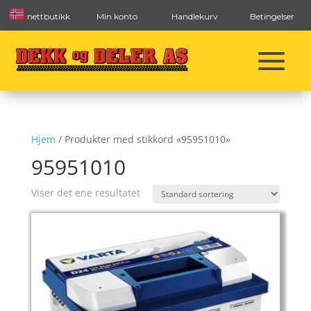
nettbutikk
Min konto
Handlekurv
Betingelser
Hjem
/ Produkter med stikkord «95951010»
95951010
Viser det ene resultatet