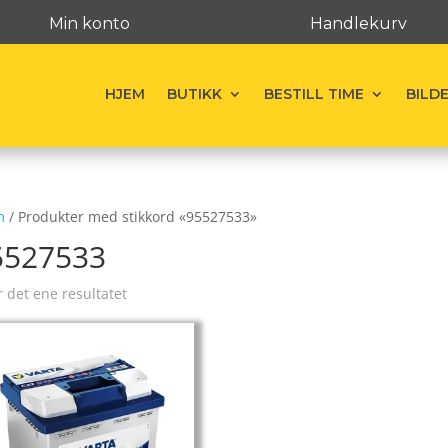
Min konto
Handlekurv
HJEM
BUTIKK
BESTILL TIME
BILD
m
/ Produkter med stikkord «95527533»
5527533
r det ene resultatet