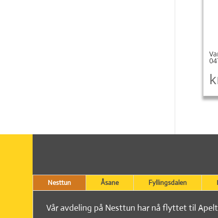
Va
04
k
Nesttun
Åsane
Fyllingsdalen
Vår avdeling på Nesttun har nå flyttet til Apel