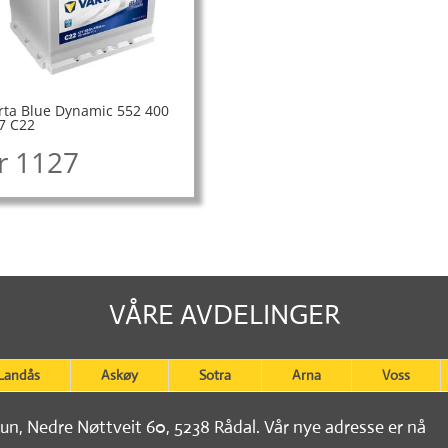
rta Blue Dynamic 552 400
7 C22
r
1127
VÅRE AVDELINGER
Landås
Askøy
Sotra
Arna
Voss
tun, Nedre Nøttveit 60, 5238 Rådal. Vår nye adresse er nå