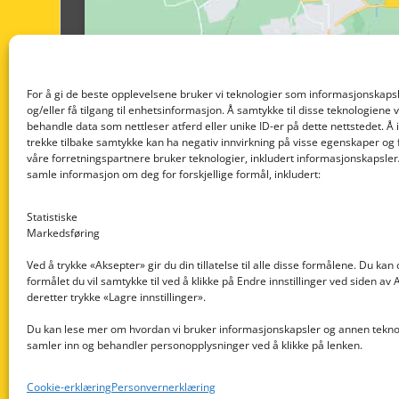
For å gi de beste opplevelsene bruker vi teknologier som informasjonskapsl
og/eller få tilgang til enhetsinformasjon. Å samtykke til disse teknologiene vil
behandle data som nettleser atferd eller unike ID-er på dette nettstedet. Å 
trekke tilbake samtykke kan ha negativ innvirkning på visse egenskaper og 
våre forretningspartnere bruker teknologier, inkludert informasjonskapsler/
samle informasjon om deg for forskjellige formål, inkludert:
Statistiske
Markedsføring
Ved å trykke «Aksepter» gir du din tillatelse til alle disse formålene. Du kan
formålet du vil samtykke til ved å klikke på Endre innstillinger ved siden av
Nedre Nøttveit 60, 5238 Rådal
deretter trykke «Lagre innstillinger».
Email: post@dekkogdeler.com
Du kan lese mer om hvordan vi bruker informasjonskapsler og annen teknol
samler inn og behandler personopplysninger ved å klikke på lenken.
Org. nr: 996430022
Cookie-erklæring
Personvernerklæring