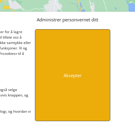
Administrer personvernet ditt
er for å lagre
 tillate oss å
ikke samtykke eller
funksjoner. Vi og
«cookies» til å
Aksepter
INFORMASJON
 også velge
 Avvis knappen, og
Kontakt oss
Endre time
Personvern
ogi, og hvordan vi