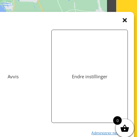
Avvis
Endre instillinger
Utviklet av
www.webshop1.no
0
Administrer tjenester