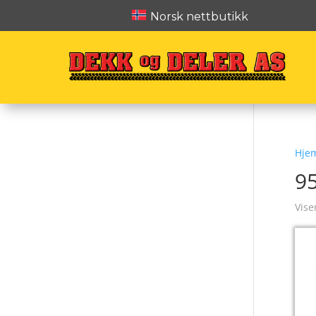
Norsk nettbutikk
Hje
9
Vise