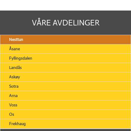
VÅRE AVDELINGER
Nesttun
Åsane
Fyllingsdalen
Landås
Askøy
Sotra
Arna
Voss
Os
Frekhaug