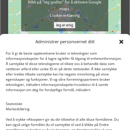
Klikk på "Jeg godtar" for å aktivere Google
maps
Cookie-erklæring
Jeg er enig
Administrer personvernet ditt
For å gi de beste opplevelsene bruker vi teknologier som
informasjonskapsler for å lagre og/eller få tilgang til enhetsinformasjon.
Å samtykke til disse teknologiene vil tillate oss å behandle data som
nettleser atferd eller unike ID-er på dette nettstedet. Å ikke samtykke
eller trekke tilbake samtykke kan ha negativ innvirkning på visse
egenskaper og funksjoner. Vi og våre forretningspartnere bruker
teknologier, inkludert informasjonskapsler/«cookies» til å samle
informasjon om deg for forskjellige formål, inkludert:
Email: post@dekkogdeler.nextlogixs.com
Statistiske
Markedsføring
Org. nr: 817188222
Ved å trykke «Aksepter» gir du din tillatelse til alle disse formålene. Du
kan også velge formålet du vil samtykke til ved å klikke på Endre
innstillinger ved siden av Avvis knappen, og deretter trykke «Lagre