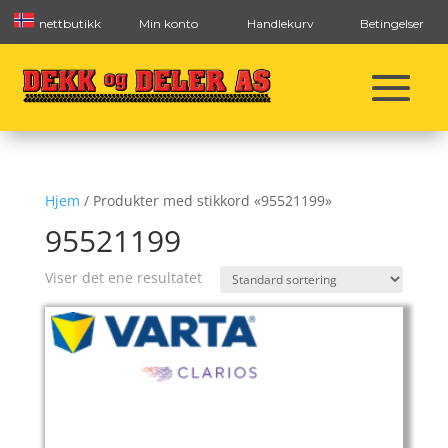
nettbutikk
Min konto
Handlekurv
Betingelser
Hjem
/ Produkter med stikkord «95521199»
95521199
Viser det ene resultatet