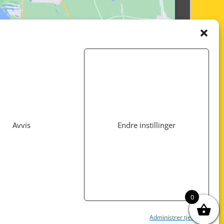
Avvis
Endre instillinger
Utviklet av
www.webshop1.no
0
Administrer tjenester