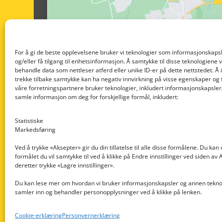
For å gi de beste opplevelsene bruker vi teknologier som informasjonskapsl
og/eller få tilgang til enhetsinformasjon. Å samtykke til disse teknologiene vil
behandle data som nettleser atferd eller unike ID-er på dette nettstedet. Å 
trekke tilbake samtykke kan ha negativ innvirkning på visse egenskaper og 
våre forretningspartnere bruker teknologier, inkludert informasjonskapsler/
samle informasjon om deg for forskjellige formål, inkludert:
Statistiske
Markedsføring
Ved å trykke «Aksepter» gir du din tillatelse til alle disse formålene. Du kan
formålet du vil samtykke til ved å klikke på Endre innstillinger ved siden av
Nedre Nøttveit 60, 5238 Rådal
deretter trykke «Lagre innstillinger».
Email: post@dekkogdeler.com
Du kan lese mer om hvordan vi bruker informasjonskapsler og annen teknol
samler inn og behandler personopplysninger ved å klikke på lenken.
Org. nr: 996430022
Cookie-erklæring
Personvernerklæring