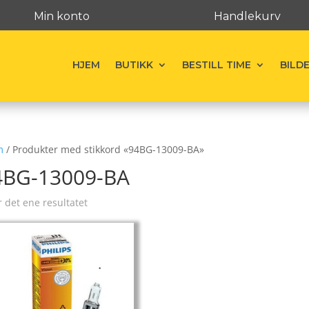
Min konto
Handlekurv
HJEM
BUTIKK
BESTILL TIME
BILD
m
/ Produkter med stikkord «94BG-13009-BA»
4BG-13009-BA
r det ene resultatet