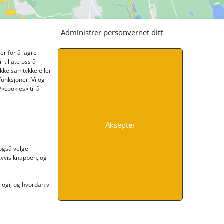
Administrer personvernet ditt
er for å lagre
 tillate oss å
ikke samtykke eller
funksjoner. Vi og
«cookies» til å
Aksepter
INFORMASJON
 også velge
 Avvis knappen, og
Kontakt oss
Endre time
Personvern
ogi, og hvordan vi