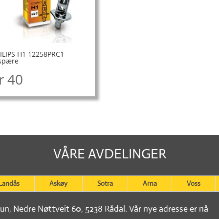
ILIPS H1 12258PRC1
spære
r
40
VÅRE AVDELINGER
Landås
Askøy
Sotra
Arna
Voss
tun, Nedre Nøttveit 60, 5238 Rådal. Vår nye adresse er nå