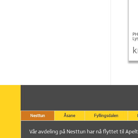
PH
Ly
k
Nesttun
Åsane
Fyllingsdalen
Vår avdeling på Nesttun har nå flyttet til Apel