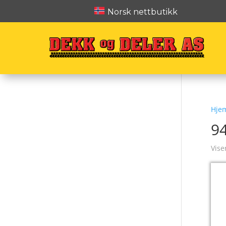
Norsk nettbutikk
Hje
9
Vise