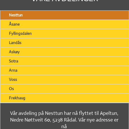
Nesttun
Åsane
Fyllingsdalen
Landås
Askøy
Sotra
Arna
Voss
Os
Frekhaug
Vår avdeling på Nesttun har nå flyttet til Apeltun,
Nedre Nøttveit 60, 5238 Rådal. Vår nye adresse er
nå