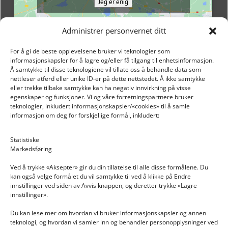
Jeg er enig
Administrer personvernet ditt
For å gi de beste opplevelsene bruker vi teknologier som
informasjonskapsler for å lagre og/eller få tilgang til enhetsinformasjon.
Å samtykke til disse teknologiene vil tillate oss å behandle data som
nettleser atferd eller unike ID-er på dette nettstedet. Å ikke samtykke
eller trekke tilbake samtykke kan ha negativ innvirkning på visse
egenskaper og funksjoner. Vi og våre forretningspartnere bruker
teknologier, inkludert informasjonskapsler/«cookies» til å samle
informasjon om deg for forskjellige formål, inkludert:
Email: post@dekkogdeler.nextlogixs.com
Statistiske
Markedsføring
Org. nr: 817188222
Ved å trykke «Aksepter» gir du din tillatelse til alle disse formålene. Du
kan også velge formålet du vil samtykke til ved å klikke på Endre
innstillinger ved siden av Avvis knappen, og deretter trykke «Lagre
innstillinger».
Du kan lese mer om hvordan vi bruker informasjonskapsler og annen
INFORMASJON
teknologi, og hvordan vi samler inn og behandler personopplysninger ved