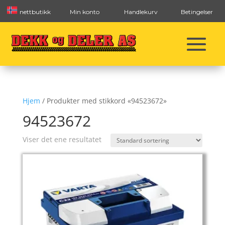
nettbutikk
Min konto
Handlekurv
Betingelser
Hjem
/ Produkter med stikkord «94523672»
94523672
Viser det ene resultatet