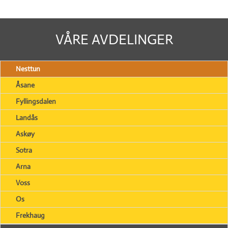
VÅRE AVDELINGER
Nesttun
Åsane
Fyllingsdalen
Landås
Askøy
Sotra
Arna
Voss
Os
Frekhaug