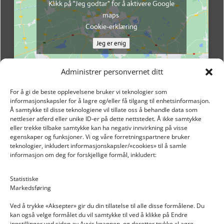
Klikk på "Jeg godtar" for å aktivere Google
maps
Cookie-erklæring
Jeg er enig
Administrer personvernet ditt
For å gi de beste opplevelsene bruker vi teknologier som
informasjonskapsler for å lagre og/eller få tilgang til enhetsinformasjon.
Å samtykke til disse teknologiene vil tillate oss å behandle data som
nettleser atferd eller unike ID-er på dette nettstedet. Å ikke samtykke
eller trekke tilbake samtykke kan ha negativ innvirkning på visse
egenskaper og funksjoner. Vi og våre forretningspartnere bruker
teknologier, inkludert informasjonskapsler/«cookies» til å samle
informasjon om deg for forskjellige formål, inkludert:
Email: post@dekkogdeler.nextlogixs.com
Statistiske
Markedsføring
Org. nr: 817188222
Ved å trykke «Aksepter» gir du din tillatelse til alle disse formålene. Du
kan også velge formålet du vil samtykke til ved å klikke på Endre
innstillinger ved siden av Avvis knappen, og deretter trykke «Lagre