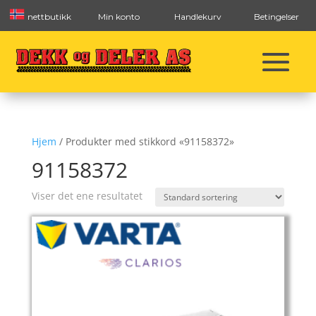
nettbutikk
Min konto
Handlekurv
Betingelser
Hjem
/ Produkter med stikkord «91158372»
91158372
Viser det ene resultatet