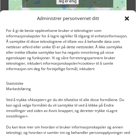
Jeg er enig
Administrer personvernet ditt
For å gi de beste opplevelsene bruker vi teknologier som
informasjonskapsler for å lagre og/eller få tilgang til enhetsinformasjon.
Å samtykke til disse teknologiene vil tillate oss å behandle data som
nettleser atferd eller unike ID-er på dette nettstedet. Å ikke samtykke
eller trekke tilbake samtykke kan ha negativ innvirkning på visse
egenskaper og funksjoner. Vi og våre forretningspartnere bruker
teknologier, inkludert informasjonskapsler/«cookies» til å samle
informasjon om deg for forskjellige formål, inkludert:
Email: post@dekkogdeler.nextlogixs.com
Statistiske
Markedsføring
Org. nr: 817188222
Ved å trykke «Aksepter» gir du din tillatelse til alle disse formålene. Du
kan også velge formålet du vil samtykke til ved å klikke på Endre
innstillinger ved siden av Avvis knappen, og deretter trykke «Lagre
innstillinger».
Du kan lese mer om hvordan vi bruker informasjonskapsler og annen
INFORMASJON
teknologi, og hvordan vi samler inn og behandler personopplysninger ved