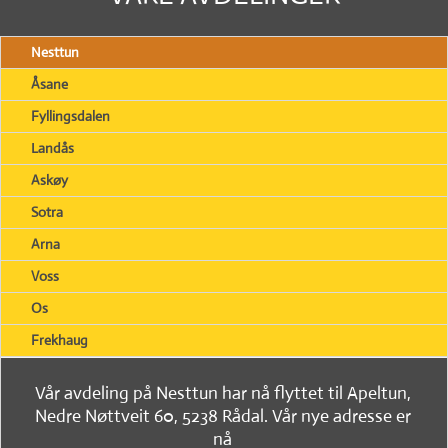
Nesttun
Åsane
Fyllingsdalen
Landås
Askøy
Sotra
Arna
Voss
Os
Frekhaug
Vår avdeling på Nesttun har nå flyttet til Apeltun,
Nedre Nøttveit 60, 5238 Rådal. Vår nye adresse er
nå