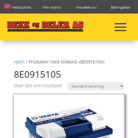
nettbutikk
Min konto
Handlekurv
Betingelser
Hjem
/ Produkter med stikkord «8E0915105»
8E0915105
Viser det ene resultatet