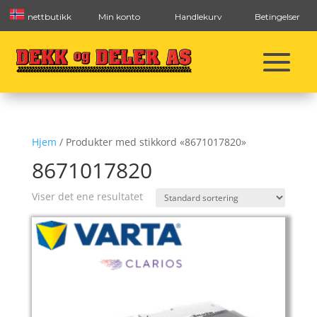
nettbutikk
Min konto
Handlekurv
Betingelser
Hjem
/ Produkter med stikkord «8671017820»
8671017820
Viser det ene resultatet