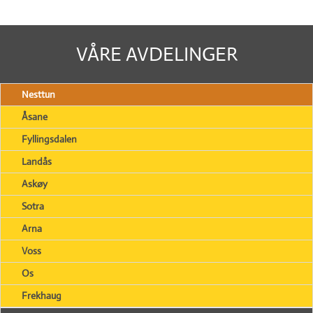
VÅRE AVDELINGER
Nesttun
Åsane
Fyllingsdalen
Landås
Askøy
Sotra
Arna
Voss
Os
Frekhaug