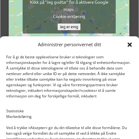
Klikk på "Jeg godtar" for å aktivere Google
maps
Cookie-erklæring
Jeg er enig
Administrer personvernet ditt
For å gi de beste opplevelsene bruker vi teknologier som
informasjonskapsler for å lagre og/eller få tilgang til enhetsinformasjon.
Å samtykke til disse teknologiene vil tillate oss å behandle data som
nettleser atferd eller unike ID-er på dette nettstedet. Å ikke samtykke
eller trekke tilbake samtykke kan ha negativ innvirkning på visse
egenskaper og funksjoner. Vi og våre forretningspartnere bruker
teknologier, inkludert informasjonskapsler/«cookies» til å samle
informasjon om deg for forskjellige formål, inkludert:
Email: post@dekkogdeler.nextlogixs.com
Statistiske
Markedsføring
Org. nr: 817188222
Ved å trykke «Aksepter» gir du din tillatelse til alle disse formålene. Du
kan også velge formålet du vil samtykke til ved å klikke på Endre
innstillinger ved siden av Avvis knappen, og deretter trykke «Lagre