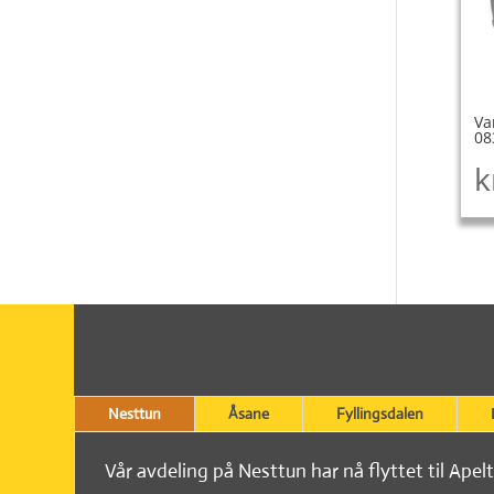
Va
08
k
Nesttun
Åsane
Fyllingsdalen
Vår avdeling på Nesttun har nå flyttet til Apel