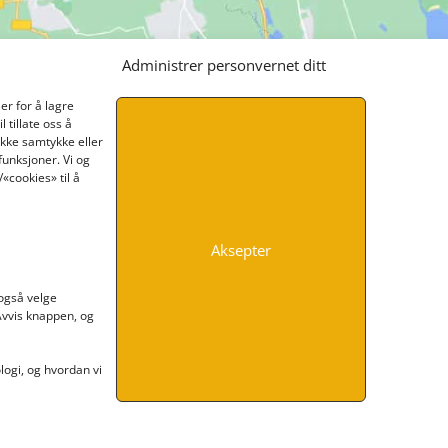
Administrer personvernet ditt
er for å lagre
 tillate oss å
ikke samtykke eller
funksjoner. Vi og
«cookies» til å
Aksepter
INFORMASJON
 også velge
 Avvis knappen, og
Kontakt oss
Endre time
Personvern
ogi, og hvordan vi