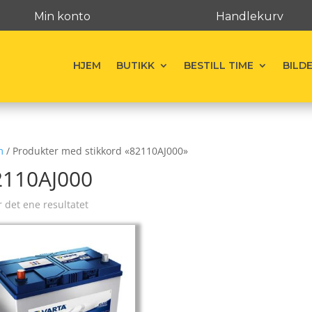
Min konto
Handlekurv
HJEM
BUTIKK
BESTILL TIME
BILD
m
/ Produkter med stikkord «82110AJ000»
2110AJ000
r det ene resultatet