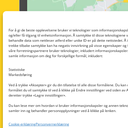
For å gi de beste opplevelsene bruker vi teknologier som informasjonskapsl
og/eller få tilgang til enhetsinformasjon. Å samtykke til disse teknologiene vil
behandle data som nettleser atferd eller unike ID-er på dette nettstedet. Å 
trekke tilbake samtykke kan ha negativ innvirkning på visse egenskaper og 
våre forretningspartnere bruker teknologier, inkludert informasjonskapsler/
samle informasjon om deg for forskjellige formål, inkludert:
Statistiske
Markedsføring
Ved å trykke «Aksepter» gir du din tillatelse til alle disse formålene. Du kan
formålet du vil samtykke til ved å klikke på Endre innstillinger ved siden av
Nedre Nøttveit 60, 5238 Rådal
deretter trykke «Lagre innstillinger».
Email: post@dekkogdeler.com
Du kan lese mer om hvordan vi bruker informasjonskapsler og annen teknol
samler inn og behandler personopplysninger ved å klikke på lenken.
Org. nr: 996430022
Cookie-erklæring
Personvernerklæring