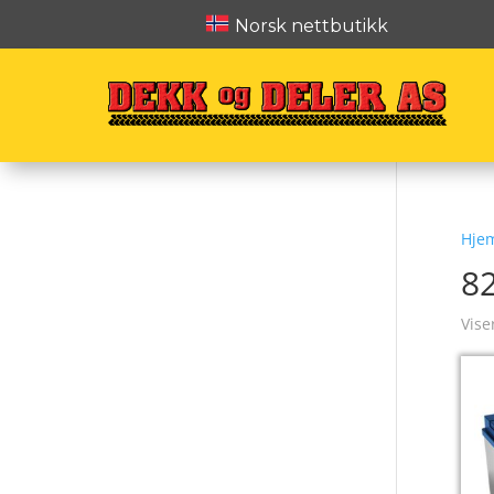
Norsk nettbutikk
Hje
8
Vise