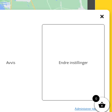
Avvis
Endre instillinger
Utviklet av
www.webshop1.no
0
Administrer tjenester