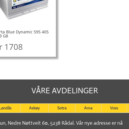
rta Blue Dynamic 595 405
3 G8
r
1708
VÅRE AVDELINGER
Landås
Askøy
Sotra
Arna
Voss
tun, Nedre Nøttveit 60, 5238 Rådal. Vår nye adresse er nå