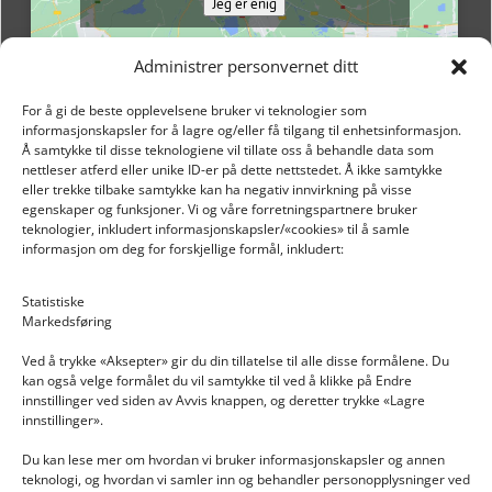
Jeg er enig
Administrer personvernet ditt
For å gi de beste opplevelsene bruker vi teknologier som
informasjonskapsler for å lagre og/eller få tilgang til enhetsinformasjon.
Å samtykke til disse teknologiene vil tillate oss å behandle data som
nettleser atferd eller unike ID-er på dette nettstedet. Å ikke samtykke
eller trekke tilbake samtykke kan ha negativ innvirkning på visse
egenskaper og funksjoner. Vi og våre forretningspartnere bruker
teknologier, inkludert informasjonskapsler/«cookies» til å samle
informasjon om deg for forskjellige formål, inkludert:
Email: post@dekkogdeler.nextlogixs.com
Statistiske
Markedsføring
Org. nr: 817188222
Ved å trykke «Aksepter» gir du din tillatelse til alle disse formålene. Du
kan også velge formålet du vil samtykke til ved å klikke på Endre
innstillinger ved siden av Avvis knappen, og deretter trykke «Lagre
innstillinger».
Du kan lese mer om hvordan vi bruker informasjonskapsler og annen
INFORMASJON
teknologi, og hvordan vi samler inn og behandler personopplysninger ved