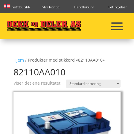
nettbutikk
Min konto
Handlekurv
Betingelser
Hjem
/ Produkter med stikkord «82110AA010»
82110AA010
Viser det ene resultatet