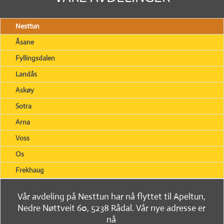
Nesttun
Åsane
Fyllingsdalen
Landås
Askøy
Sotra
Arna
Voss
Os
Frekhaug
Vår avdeling på Nesttun har nå flyttet til Apeltun,
Nedre Nøttveit 60, 5238 Rådal. Vår nye adresse er
nå