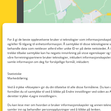
For å gi de beste opplevelsene bruker vi teknologier som informasjonskapsl
og/eller få tilgang til enhetsinformasjon. Å samtykke til disse teknologiene vil
behandle data som nettleser atferd eller unike ID-er på dette nettstedet. Å 
trekke tilbake samtykke kan ha negativ innvirkning på visse egenskaper og 
våre forretningspartnere bruker teknologier, inkludert informasjonskapsler/
samle informasjon om deg for forskjellige formål, inkludert:
Statistiske
Markedsføring
Ved å trykke «Aksepter» gir du din tillatelse til alle disse formålene. Du kan
formålet du vil samtykke til ved å klikke på Endre innstillinger ved siden av
Nedre Nøttveit 60, 5238 Rådal
deretter trykke «Lagre innstillinger».
Email: post@dekkogdeler.com
Du kan lese mer om hvordan vi bruker informasjonskapsler og annen teknol
samler inn og behandler personopplysninger ved å klikke på lenken.