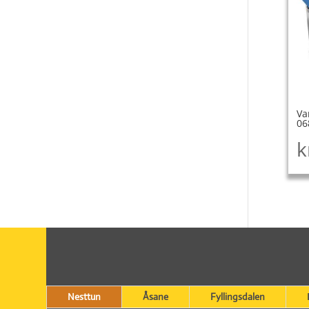
Va
06
k
Nesttun
Åsane
Fyllingsdalen