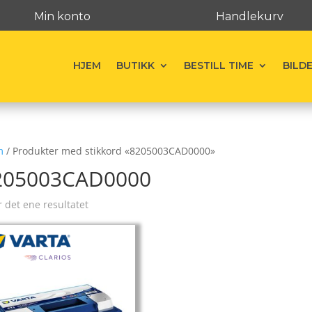
Min konto
Handlekurv
HJEM
BUTIKK
BESTILL TIME
BILD
m
/ Produkter med stikkord «8205003CAD0000»
205003CAD0000
r det ene resultatet