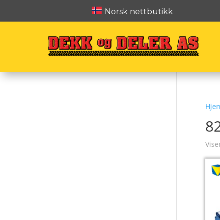
Norsk nettbutikk
Hje
8
Vise