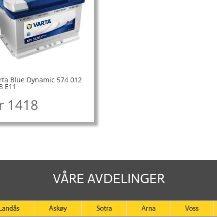
rta Blue Dynamic 574 012
8 E11
r
1418
VÅRE AVDELINGER
Landås
Askøy
Sotra
Arna
Voss