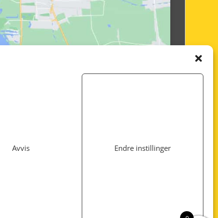
Avvis
Endre instillinger
Utviklet av
www.webshop1.no