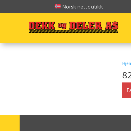
Norsk nettbutikk
Hje
8
F