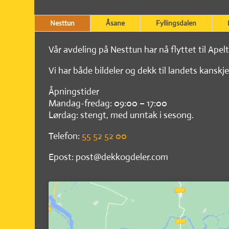
Nesttun
Åsane
Fyllingsdalen
Vår avdeling på Nesttun har nå flyttet til Apel
Vi har både bildeler og dekk til landets kanskje
Åpningstider
Mandag-fredag: 09:00 – 17:00
Lørdag: stengt, med unntak i sesong.
Telefon:
55 52 52 00
Epost: post@dekkogdeler.com