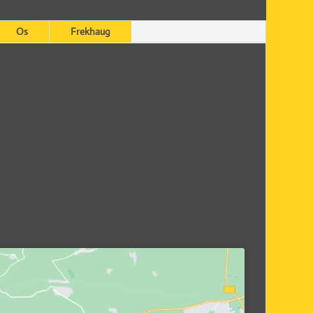
Os
Frekhaug