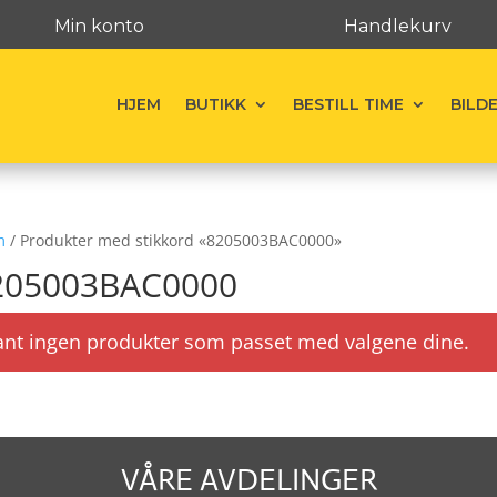
Min konto
Handlekurv
HJEM
BUTIKK
BESTILL TIME
BILD
m
/ Produkter med stikkord «8205003BAC0000»
205003BAC0000
ant ingen produkter som passet med valgene dine.
VÅRE AVDELINGER