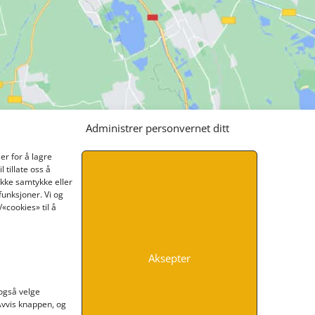
Administrer personvernet ditt
er for å lagre
 tillate oss å
ikke samtykke eller
funksjoner. Vi og
«cookies» til å
Aksepter
INFORMASJON
 også velge
 Avvis knappen, og
Kontakt oss