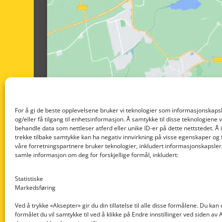
For å gi de beste opplevelsene bruker vi teknologier som informasjonskapsl
og/eller få tilgang til enhetsinformasjon. Å samtykke til disse teknologiene vil
behandle data som nettleser atferd eller unike ID-er på dette nettstedet. Å 
trekke tilbake samtykke kan ha negativ innvirkning på visse egenskaper og 
våre forretningspartnere bruker teknologier, inkludert informasjonskapsler/
samle informasjon om deg for forskjellige formål, inkludert:
Statistiske
Markedsføring
Ved å trykke «Aksepter» gir du din tillatelse til alle disse formålene. Du kan
formålet du vil samtykke til ved å klikke på Endre innstillinger ved siden av
Nedre Nøttveit 60, 5238 Rådal