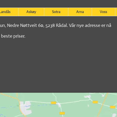
Landås
Askøy
Sotra
Arna
Voss
tun, Nedre Nøttveit 60, 5238 Rådal. Vår nye adresse er nå
 beste priser.