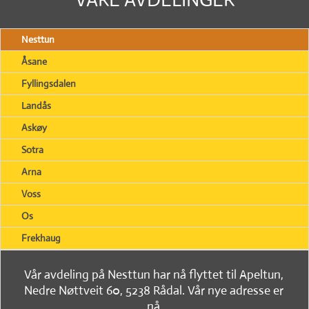
Nesttun
Åsane
Fyllingsdalen
Landås
Askøy
Sotra
Arna
Voss
Os
Frekhaug
Vår avdeling på Nesttun har nå flyttet til Apeltun,
Nedre Nøttveit 60, 5238 Rådal. Vår nye adresse er
nå