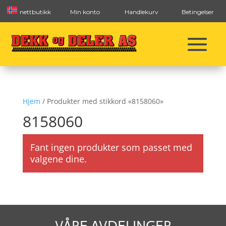
nettbutikk
Min konto
Handlekurv
Betingelser
Hjem
/ Produkter med stikkord «8158060»
8158060
Fant ingen produkter som passet med
valgene dine.
VÅRE AVDELINGER