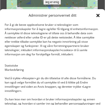
Jeg er enig
Administrer personvernet ditt
For å gi de beste opplevelsene bruker vi teknologier som
informasjonskapsler for å lagre og/eller få tilgang til enhetsinformasjon.
Å samtykke til disse teknologiene vil tillate oss å behandle data som
nettleser atferd eller unike ID-er på dette nettstedet. Å ikke samtykke
eller trekke tilbake samtykke kan ha negativ innvirkning på visse
egenskaper og funksjoner. Vi og våre forretningspartnere bruker
teknologier, inkludert informasjonskapsler/«cookies» til å samle
informasjon om deg for forskjellige formål, inkludert:
Email: post@dekkogdeler.nextlogixs.com
Statistiske
Markedsføring
Org. nr: 817188222
Ved å trykke «Aksepter» gir du din tillatelse til alle disse formålene. Du
kan også velge formålet du vil samtykke til ved å klikke på Endre
innstillinger ved siden av Avvis knappen, og deretter trykke «Lagre
innstillinger».
Du kan lese mer om hvordan vi bruker informasjonskapsler og annen
INFORMASJON
teknologi, og hvordan vi samler inn og behandler personopplysninger ved