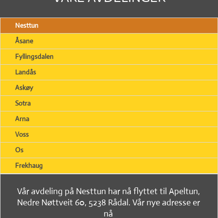
Nesttun
Åsane
Fyllingsdalen
Landås
Askøy
Sotra
Arna
Voss
Os
Frekhaug
Vår avdeling på Nesttun har nå flyttet til Apeltun,
Nedre Nøttveit 60, 5238 Rådal. Vår nye adresse er
nå