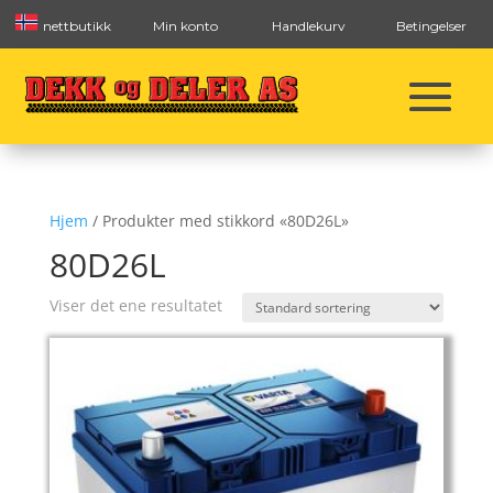
nettbutikk
Min konto
Handlekurv
Betingelser
Hjem
/ Produkter med stikkord «80D26L»
80D26L
Viser det ene resultatet