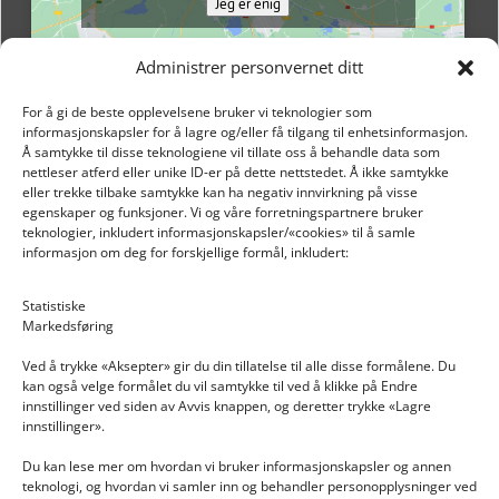
Jeg er enig
Administrer personvernet ditt
For å gi de beste opplevelsene bruker vi teknologier som
informasjonskapsler for å lagre og/eller få tilgang til enhetsinformasjon.
Å samtykke til disse teknologiene vil tillate oss å behandle data som
nettleser atferd eller unike ID-er på dette nettstedet. Å ikke samtykke
eller trekke tilbake samtykke kan ha negativ innvirkning på visse
egenskaper og funksjoner. Vi og våre forretningspartnere bruker
teknologier, inkludert informasjonskapsler/«cookies» til å samle
informasjon om deg for forskjellige formål, inkludert:
Email: post@dekkogdeler.nextlogixs.com
Statistiske
Markedsføring
Org. nr: 817188222
Ved å trykke «Aksepter» gir du din tillatelse til alle disse formålene. Du
kan også velge formålet du vil samtykke til ved å klikke på Endre
innstillinger ved siden av Avvis knappen, og deretter trykke «Lagre
innstillinger».
Du kan lese mer om hvordan vi bruker informasjonskapsler og annen
INFORMASJON
teknologi, og hvordan vi samler inn og behandler personopplysninger ved