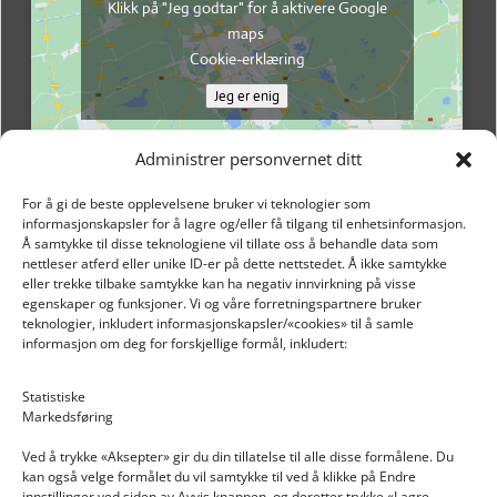
Klikk på "Jeg godtar" for å aktivere Google
maps
Cookie-erklæring
Jeg er enig
Administrer personvernet ditt
For å gi de beste opplevelsene bruker vi teknologier som
informasjonskapsler for å lagre og/eller få tilgang til enhetsinformasjon.
Å samtykke til disse teknologiene vil tillate oss å behandle data som
nettleser atferd eller unike ID-er på dette nettstedet. Å ikke samtykke
eller trekke tilbake samtykke kan ha negativ innvirkning på visse
egenskaper og funksjoner. Vi og våre forretningspartnere bruker
teknologier, inkludert informasjonskapsler/«cookies» til å samle
informasjon om deg for forskjellige formål, inkludert:
Email: post@dekkogdeler.nextlogixs.com
Statistiske
Markedsføring
Org. nr: 817188222
Ved å trykke «Aksepter» gir du din tillatelse til alle disse formålene. Du
kan også velge formålet du vil samtykke til ved å klikke på Endre
innstillinger ved siden av Avvis knappen, og deretter trykke «Lagre