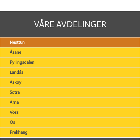
VÅRE AVDELINGER
Nesttun
Åsane
Fyllingsdalen
Landås
Askøy
Sotra
Arna
Voss
Os
Frekhaug