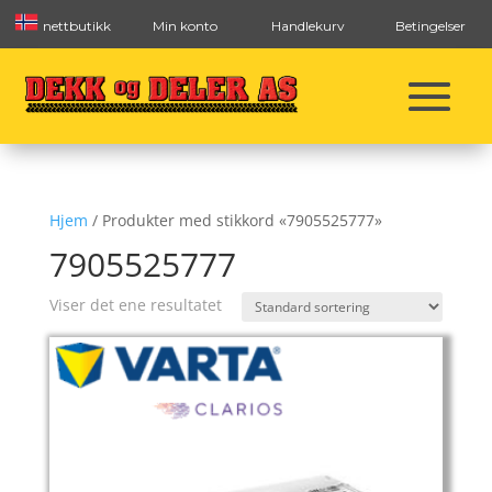
nettbutikk
Min konto
Handlekurv
Betingelser
Hjem
/ Produkter med stikkord «7905525777»
7905525777
Viser det ene resultatet