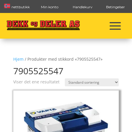
nettbutikk
Min konto
Handlekurv
Betingelser
Hjem
/ Produkter med stikkord «7905525547»
7905525547
Viser det ene resultatet