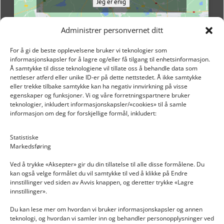
Jeg er enig
Administrer personvernet ditt
For å gi de beste opplevelsene bruker vi teknologier som
informasjonskapsler for å lagre og/eller få tilgang til enhetsinformasjon.
Å samtykke til disse teknologiene vil tillate oss å behandle data som
nettleser atferd eller unike ID-er på dette nettstedet. Å ikke samtykke
eller trekke tilbake samtykke kan ha negativ innvirkning på visse
egenskaper og funksjoner. Vi og våre forretningspartnere bruker
teknologier, inkludert informasjonskapsler/«cookies» til å samle
informasjon om deg for forskjellige formål, inkludert:
Email: post@dekkogdeler.nextlogixs.com
Statistiske
Markedsføring
Org. nr: 817188222
Ved å trykke «Aksepter» gir du din tillatelse til alle disse formålene. Du
kan også velge formålet du vil samtykke til ved å klikke på Endre
innstillinger ved siden av Avvis knappen, og deretter trykke «Lagre
innstillinger».
Du kan lese mer om hvordan vi bruker informasjonskapsler og annen
INFORMASJON
teknologi, og hvordan vi samler inn og behandler personopplysninger ved