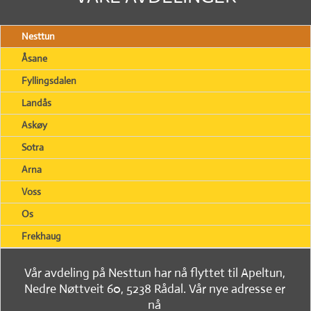
Nesttun
Åsane
Fyllingsdalen
Landås
Askøy
Sotra
Arna
Voss
Os
Frekhaug
Vår avdeling på Nesttun har nå flyttet til Apeltun,
Nedre Nøttveit 60, 5238 Rådal. Vår nye adresse er
nå