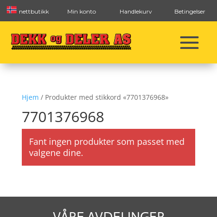
nettbutikk
Min konto
Handlekurv
Betingelser
Hjem
/ Produkter med stikkord «7701376968»
7701376968
Fant ingen produkter som passet med
valgene dine.
VÅRE AVDELINGER