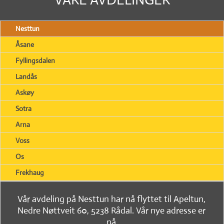
Nesttun
Åsane
Fyllingsdalen
Landås
Askøy
Sotra
Arna
Voss
Os
Frekhaug
Vår avdeling på Nesttun har nå flyttet til Apeltun,
Nedre Nøttveit 60, 5238 Rådal. Vår nye adresse er
nå