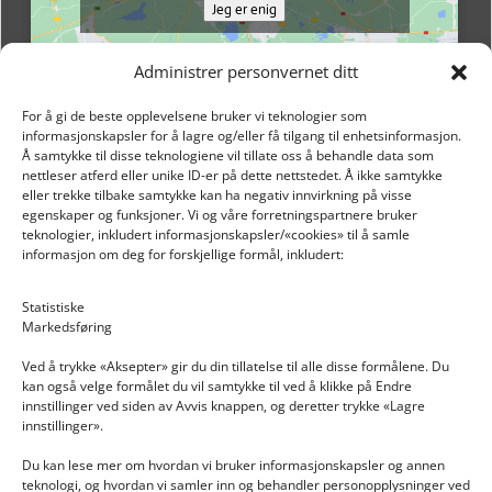
Jeg er enig
Administrer personvernet ditt
For å gi de beste opplevelsene bruker vi teknologier som
informasjonskapsler for å lagre og/eller få tilgang til enhetsinformasjon.
Å samtykke til disse teknologiene vil tillate oss å behandle data som
nettleser atferd eller unike ID-er på dette nettstedet. Å ikke samtykke
eller trekke tilbake samtykke kan ha negativ innvirkning på visse
egenskaper og funksjoner. Vi og våre forretningspartnere bruker
teknologier, inkludert informasjonskapsler/«cookies» til å samle
informasjon om deg for forskjellige formål, inkludert:
Email: post@dekkogdeler.nextlogixs.com
Statistiske
Markedsføring
Org. nr: 817188222
Ved å trykke «Aksepter» gir du din tillatelse til alle disse formålene. Du
kan også velge formålet du vil samtykke til ved å klikke på Endre
innstillinger ved siden av Avvis knappen, og deretter trykke «Lagre
innstillinger».
Du kan lese mer om hvordan vi bruker informasjonskapsler og annen
INFORMASJON
teknologi, og hvordan vi samler inn og behandler personopplysninger ved