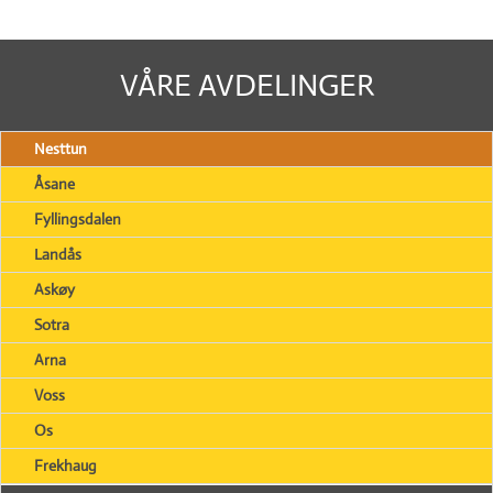
VÅRE AVDELINGER
Nesttun
Åsane
Fyllingsdalen
Landås
Askøy
Sotra
Arna
Voss
Os
Frekhaug