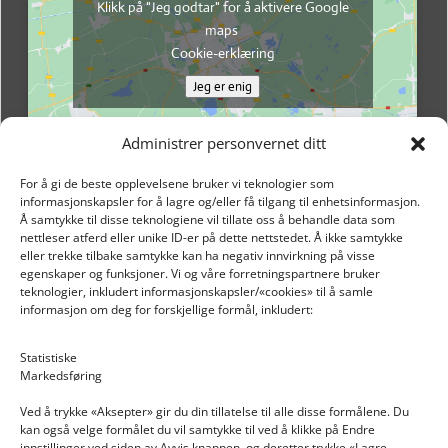
Klikk på "Jeg godtar" for å aktivere Google
maps
Cookie-erklæring
Jeg er enig
Administrer personvernet ditt
For å gi de beste opplevelsene bruker vi teknologier som
informasjonskapsler for å lagre og/eller få tilgang til enhetsinformasjon.
Å samtykke til disse teknologiene vil tillate oss å behandle data som
nettleser atferd eller unike ID-er på dette nettstedet. Å ikke samtykke
eller trekke tilbake samtykke kan ha negativ innvirkning på visse
egenskaper og funksjoner. Vi og våre forretningspartnere bruker
teknologier, inkludert informasjonskapsler/«cookies» til å samle
informasjon om deg for forskjellige formål, inkludert:
Email: post@dekkogdeler.nextlogixs.com
Statistiske
Markedsføring
Org. nr: 817188222
Ved å trykke «Aksepter» gir du din tillatelse til alle disse formålene. Du
kan også velge formålet du vil samtykke til ved å klikke på Endre
innstillinger ved siden av Avvis knappen, og deretter trykke «Lagre