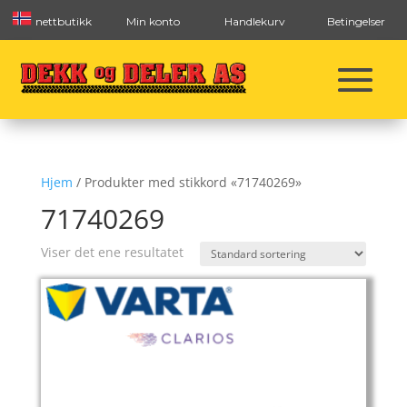
nettbutikk
Min konto
Handlekurv
Betingelser
Hjem
/ Produkter med stikkord «71740269»
71740269
Viser det ene resultatet