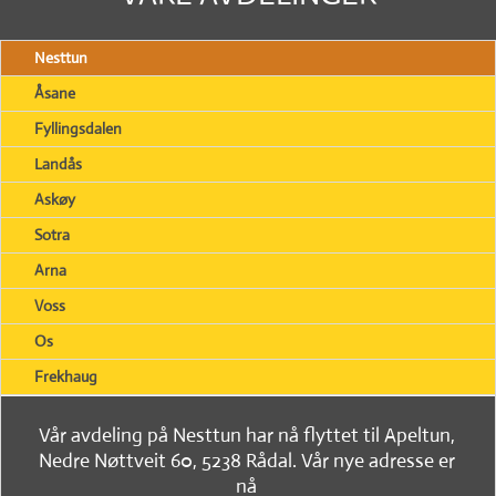
Nesttun
Åsane
Fyllingsdalen
Landås
Askøy
Sotra
Arna
Voss
Os
Frekhaug
Vår avdeling på Nesttun har nå flyttet til Apeltun,
Nedre Nøttveit 60, 5238 Rådal. Vår nye adresse er
nå