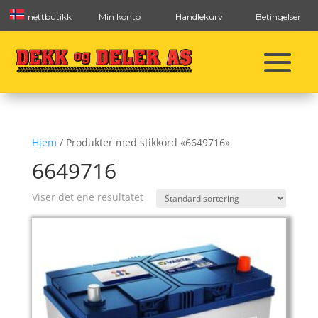
nettbutikk
Min konto
Handlekurv
Betingelser
Hjem
/ Produkter med stikkord «6649716»
6649716
Viser det ene resultatet