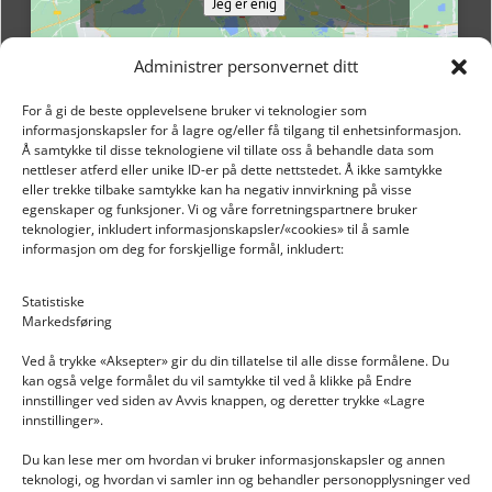
Jeg er enig
Administrer personvernet ditt
For å gi de beste opplevelsene bruker vi teknologier som
informasjonskapsler for å lagre og/eller få tilgang til enhetsinformasjon.
Å samtykke til disse teknologiene vil tillate oss å behandle data som
nettleser atferd eller unike ID-er på dette nettstedet. Å ikke samtykke
eller trekke tilbake samtykke kan ha negativ innvirkning på visse
egenskaper og funksjoner. Vi og våre forretningspartnere bruker
teknologier, inkludert informasjonskapsler/«cookies» til å samle
informasjon om deg for forskjellige formål, inkludert:
Email: post@dekkogdeler.nextlogixs.com
Statistiske
Markedsføring
Org. nr: 817188222
Ved å trykke «Aksepter» gir du din tillatelse til alle disse formålene. Du
kan også velge formålet du vil samtykke til ved å klikke på Endre
innstillinger ved siden av Avvis knappen, og deretter trykke «Lagre
innstillinger».
Du kan lese mer om hvordan vi bruker informasjonskapsler og annen
INFORMASJON
teknologi, og hvordan vi samler inn og behandler personopplysninger ved