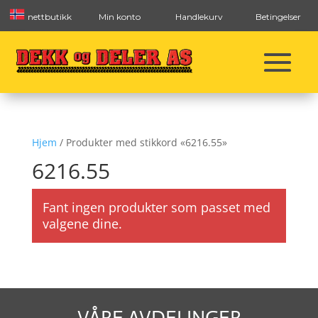
nettbutikk
Min konto
Handlekurv
Betingelser
Hjem
/ Produkter med stikkord «6216.55»
6216.55
Fant ingen produkter som passet med
valgene dine.
VÅRE AVDELINGER