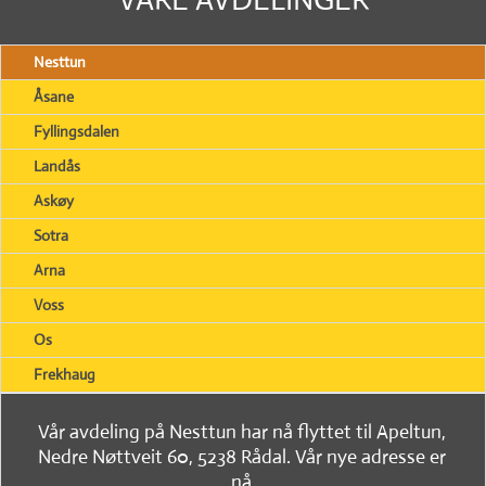
Nesttun
Åsane
Fyllingsdalen
Landås
Askøy
Sotra
Arna
Voss
Os
Frekhaug
Vår avdeling på Nesttun har nå flyttet til Apeltun,
Nedre Nøttveit 60, 5238 Rådal. Vår nye adresse er
nå