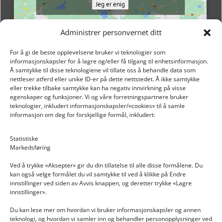
Jeg er enig
Administrer personvernet ditt
For å gi de beste opplevelsene bruker vi teknologier som
informasjonskapsler for å lagre og/eller få tilgang til enhetsinformasjon.
Å samtykke til disse teknologiene vil tillate oss å behandle data som
nettleser atferd eller unike ID-er på dette nettstedet. Å ikke samtykke
eller trekke tilbake samtykke kan ha negativ innvirkning på visse
egenskaper og funksjoner. Vi og våre forretningspartnere bruker
teknologier, inkludert informasjonskapsler/«cookies» til å samle
informasjon om deg for forskjellige formål, inkludert:
Email: post@dekkogdeler.nextlogixs.com
Statistiske
Markedsføring
Org. nr: 817188222
Ved å trykke «Aksepter» gir du din tillatelse til alle disse formålene. Du
kan også velge formålet du vil samtykke til ved å klikke på Endre
innstillinger ved siden av Avvis knappen, og deretter trykke «Lagre
innstillinger».
Du kan lese mer om hvordan vi bruker informasjonskapsler og annen
INFORMASJON
teknologi, og hvordan vi samler inn og behandler personopplysninger ved