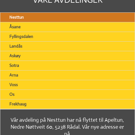
Nesttun
Åsane
Fyllingsdalen
Landås
Askøy
Sotra
Arna
Voss
Os
Frekhaug
Vår avdeling på Nesttun har nå flyttet til Apeltun,
Nedre Nøttveit 60, 5238 Rådal. Vår nye adresse er
nå