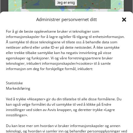
Jeg er enig
Administrer personvernet ditt
For å gi de beste opplevelsene bruker vi teknologier som
informasjonskapsler for å lagre og/eller få tilgang til enhetsinformasjon.
Å samtykke til disse teknologiene vil tillate oss å behandle data som
nettleser atferd eller unike ID-er på dette nettstedet. Å ikke samtykke
eller trekke tilbake samtykke kan ha negativ innvirkning på visse
egenskaper og funksjoner. Vi og våre forretningspartnere bruker
teknologier, inkludert informasjonskapsler/«cookies» til å samle
informasjon om deg for forskjellige formål, inkludert:
Email: post@dekkogdeler.nextlogixs.com
Statistiske
Markedsføring
Org. nr: 817188222
Ved å trykke «Aksepter» gir du din tillatelse til alle disse formålene. Du
kan også velge formålet du vil samtykke til ved å klikke på Endre
innstillinger ved siden av Avvis knappen, og deretter trykke «Lagre
innstillinger».
Du kan lese mer om hvordan vi bruker informasjonskapsler og annen
INFORMASJON
teknologi, og hvordan vi samler inn og behandler personopplysninger ved