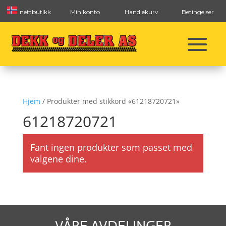
nettbutikk
Min konto
Handlekurv
Betingelser
Hjem
/ Produkter med stikkord «61218720721»
61218720721
Fant ingen produkter som passet med
valgene dine.
VÅRE AVDELINGER