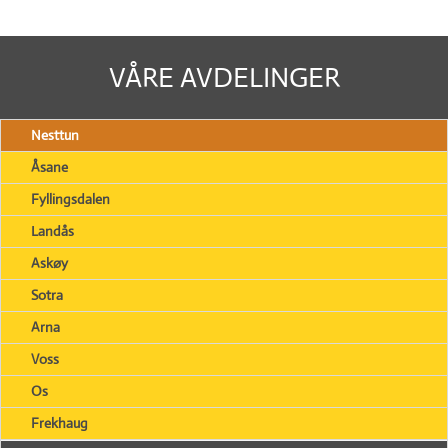
VÅRE AVDELINGER
Nesttun
Åsane
Fyllingsdalen
Landås
Askøy
Sotra
Arna
Voss
Os
Frekhaug