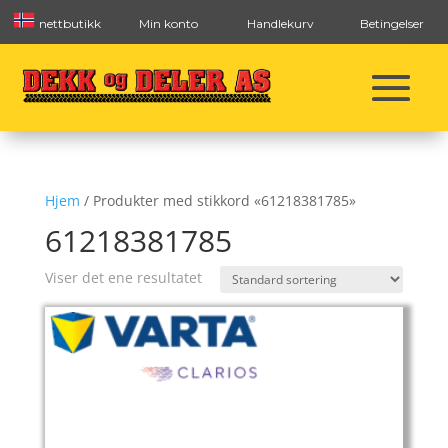
nettbutikk
Min konto
Handlekurv
Betingelser
Hjem
/ Produkter med stikkord «61218381785»
61218381785
Viser det ene resultatet