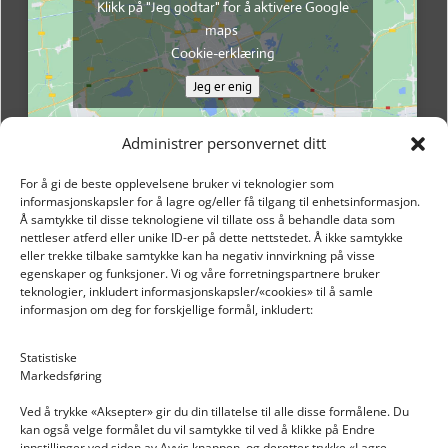
Klikk på "Jeg godtar" for å aktivere Google
maps
Cookie-erklæring
Jeg er enig
Administrer personvernet ditt
For å gi de beste opplevelsene bruker vi teknologier som
informasjonskapsler for å lagre og/eller få tilgang til enhetsinformasjon.
Å samtykke til disse teknologiene vil tillate oss å behandle data som
nettleser atferd eller unike ID-er på dette nettstedet. Å ikke samtykke
eller trekke tilbake samtykke kan ha negativ innvirkning på visse
egenskaper og funksjoner. Vi og våre forretningspartnere bruker
teknologier, inkludert informasjonskapsler/«cookies» til å samle
informasjon om deg for forskjellige formål, inkludert:
Email: post@dekkogdeler.nextlogixs.com
Statistiske
Markedsføring
Org. nr: 817188222
Ved å trykke «Aksepter» gir du din tillatelse til alle disse formålene. Du
kan også velge formålet du vil samtykke til ved å klikke på Endre
innstillinger ved siden av Avvis knappen, og deretter trykke «Lagre