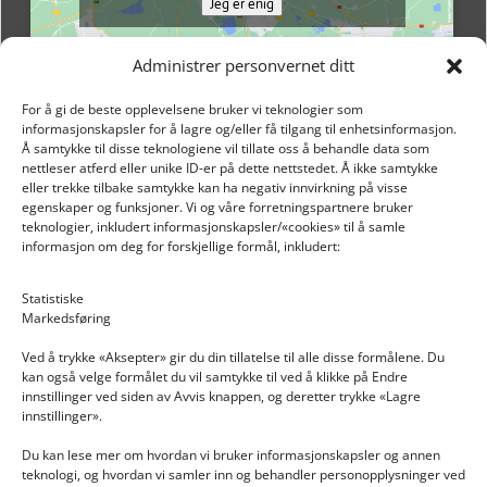
Jeg er enig
Administrer personvernet ditt
For å gi de beste opplevelsene bruker vi teknologier som
informasjonskapsler for å lagre og/eller få tilgang til enhetsinformasjon.
Å samtykke til disse teknologiene vil tillate oss å behandle data som
nettleser atferd eller unike ID-er på dette nettstedet. Å ikke samtykke
eller trekke tilbake samtykke kan ha negativ innvirkning på visse
egenskaper og funksjoner. Vi og våre forretningspartnere bruker
teknologier, inkludert informasjonskapsler/«cookies» til å samle
informasjon om deg for forskjellige formål, inkludert:
Email: post@dekkogdeler.nextlogixs.com
Statistiske
Markedsføring
Org. nr: 817188222
Ved å trykke «Aksepter» gir du din tillatelse til alle disse formålene. Du
kan også velge formålet du vil samtykke til ved å klikke på Endre
innstillinger ved siden av Avvis knappen, og deretter trykke «Lagre
innstillinger».
Du kan lese mer om hvordan vi bruker informasjonskapsler og annen
INFORMASJON
teknologi, og hvordan vi samler inn og behandler personopplysninger ved