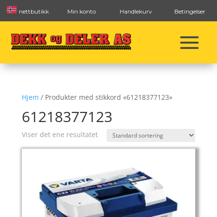
nettbutikk
Min konto
Handlekurv
Betingelser
Hjem
/ Produkter med stikkord «61218377123»
61218377123
Viser det ene resultatet