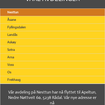
Nesttun
Åsane
Fyllingsdalen
Landås
Askøy
Sotra
Arna
Voss
Os
Frekhaug
Vår avdeling på Nesttun har nå flyttet til Apeltun,
Nedre Nøttveit 60, 5238 Rådal. Vår nye adresse er
nå