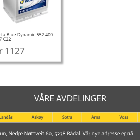
rta Blue Dynamic 552 400
7 C22
r
1127
VÅRE AVDELINGER
Landås
Askøy
Sotra
Arna
Voss
tun, Nedre Nøttveit 60, 5238 Rådal. Vår nye adresse er nå