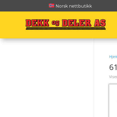
Norsk nettbutikk
Hje
6
Vise