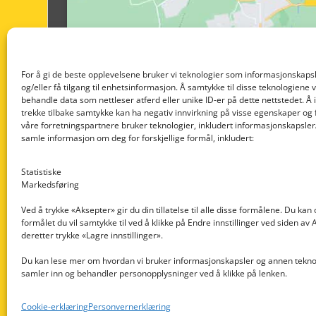
For å gi de beste opplevelsene bruker vi teknologier som informasjonskapsl
og/eller få tilgang til enhetsinformasjon. Å samtykke til disse teknologiene vil
behandle data som nettleser atferd eller unike ID-er på dette nettstedet. Å 
trekke tilbake samtykke kan ha negativ innvirkning på visse egenskaper og 
våre forretningspartnere bruker teknologier, inkludert informasjonskapsler/
samle informasjon om deg for forskjellige formål, inkludert:
Statistiske
Markedsføring
Ved å trykke «Aksepter» gir du din tillatelse til alle disse formålene. Du kan
formålet du vil samtykke til ved å klikke på Endre innstillinger ved siden av
Nedre Nøttveit 60, 5238 Rådal
deretter trykke «Lagre innstillinger».
Email: post@dekkogdeler.com
Du kan lese mer om hvordan vi bruker informasjonskapsler og annen teknol
samler inn og behandler personopplysninger ved å klikke på lenken.
Org. nr: 996430022
Cookie-erklæring
Personvernerklæring