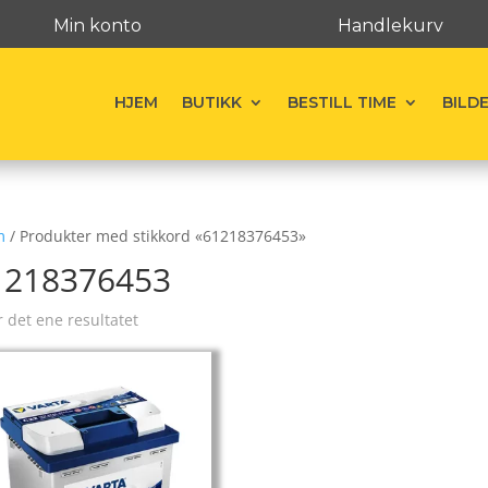
Min konto
Handlekurv
HJEM
BUTIKK
BESTILL TIME
BILD
m
/ Produkter med stikkord «61218376453»
1218376453
r det ene resultatet