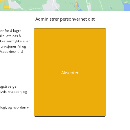
Administrer personvernet ditt
er for å lagre
 tillate oss å
ikke samtykke eller
funksjoner. Vi og
«cookies» til å
Aksepter
INFORMASJON
 også velge
 Avvis knappen, og
Kontakt oss
Endre time
Personvern
ogi, og hvordan vi