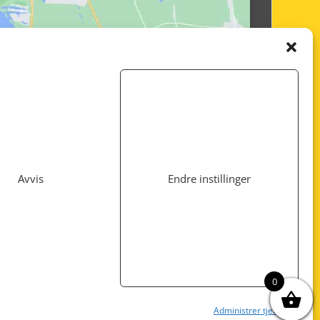
Avvis
Endre instillinger
Utviklet av
www.webshop1.no
0
Administrer tjenester