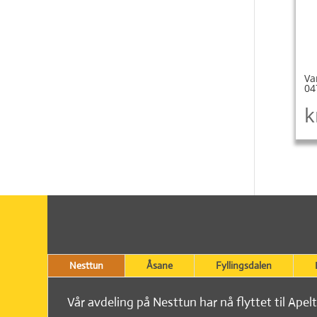
Va
04
k
Nesttun
Åsane
Fyllingsdalen
Vår avdeling på Nesttun har nå flyttet til Apel