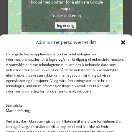
Klikk på "Jeg godtar" for å aktivere Google
maps
Cookie-erklæring
Jeg er enig
Administrer personvernet ditt
For å gi de beste opplevelsene bruker vi teknologier som
informasjonskapsler for å lagre og/eller få tilgang til enhetsinformasjon.
Å samtykke til disse teknologiene vil tillate oss å behandle data som
nettleser atferd eller unike ID-er på dette nettstedet. Å ikke samtykke
eller trekke tilbake samtykke kan ha negativ innvirkning på visse
egenskaper og funksjoner. Vi og våre forretningspartnere bruker
teknologier, inkludert informasjonskapsler/«cookies» til å samle
informasjon om deg for forskjellige formål, inkludert:
Email: post@dekkogdeler.nextlogixs.com
Statistiske
Markedsføring
Org. nr: 817188222
Ved å trykke «Aksepter» gir du din tillatelse til alle disse formålene. Du
kan også velge formålet du vil samtykke til ved å klikke på Endre
innstillinger ved siden av Avvis knappen, og deretter trykke «Lagre