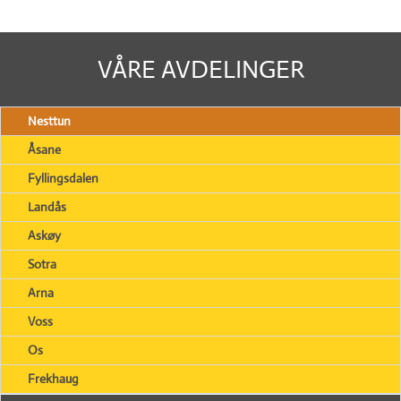
VÅRE AVDELINGER
Nesttun
Åsane
Fyllingsdalen
Landås
Askøy
Sotra
Arna
Voss
Os
Frekhaug