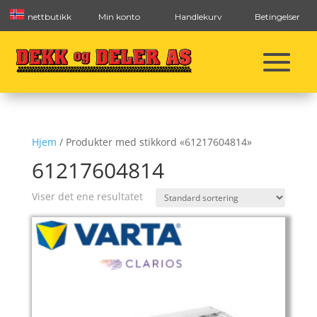
nettbutikk
Min konto
Handlekurv
Betingelser
Hjem
/ Produkter med stikkord «61217604814»
61217604814
Viser det ene resultatet