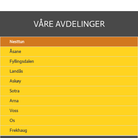
VÅRE AVDELINGER
Nesttun
Åsane
Fyllingsdalen
Landås
Askøy
Sotra
Arna
Voss
Os
Frekhaug