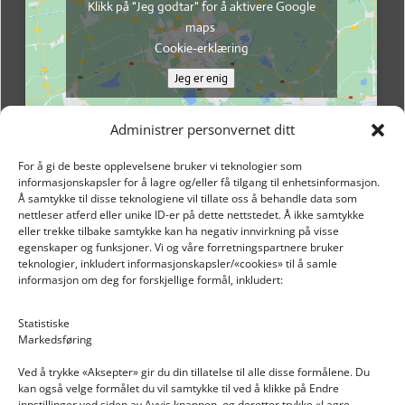
Klikk på "Jeg godtar" for å aktivere Google
maps
Cookie-erklæring
Jeg er enig
Administrer personvernet ditt
For å gi de beste opplevelsene bruker vi teknologier som
informasjonskapsler for å lagre og/eller få tilgang til enhetsinformasjon.
Å samtykke til disse teknologiene vil tillate oss å behandle data som
nettleser atferd eller unike ID-er på dette nettstedet. Å ikke samtykke
eller trekke tilbake samtykke kan ha negativ innvirkning på visse
egenskaper og funksjoner. Vi og våre forretningspartnere bruker
teknologier, inkludert informasjonskapsler/«cookies» til å samle
informasjon om deg for forskjellige formål, inkludert:
Email: post@dekkogdeler.nextlogixs.com
Statistiske
Markedsføring
Org. nr: 817188222
Ved å trykke «Aksepter» gir du din tillatelse til alle disse formålene. Du
kan også velge formålet du vil samtykke til ved å klikke på Endre
innstillinger ved siden av Avvis knappen, og deretter trykke «Lagre