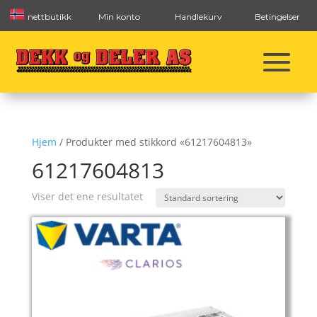
nettbutikk
Min konto
Handlekurv
Betingelser
Hjem
/ Produkter med stikkord «61217604813»
61217604813
Viser det ene resultatet