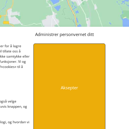
Administrer personvernet ditt
er for å lagre
 tillate oss å
ikke samtykke eller
funksjoner. Vi og
«cookies» til å
Aksepter
INFORMASJON
 også velge
 Avvis knappen, og
Kontakt oss
Endre time
Personvern
ogi, og hvordan vi