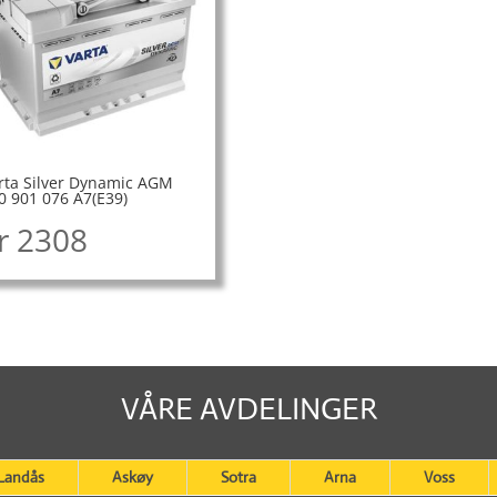
rta Silver Dynamic AGM
0 901 076 A7(E39)
r
2308
VÅRE AVDELINGER
Landås
Askøy
Sotra
Arna
Voss