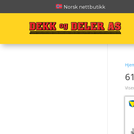
Norsk nettbutikk
Hje
6
Vise