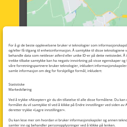
For å gi de beste opplevelsene bruker vi teknologier som informasjonskapsl
og/eller få tilgang til enhetsinformasjon. Å samtykke til disse teknologiene vil
behandle data som nettleser atferd eller unike ID-er på dette nettstedet. Å 
trekke tilbake samtykke kan ha negativ innvirkning på visse egenskaper og 
våre forretningspartnere bruker teknologier, inkludert informasjonskapsler/
samle informasjon om deg for forskjellige formål, inkludert:
Statistiske
Markedsføring
Ved å trykke «Aksepter» gir du din tillatelse til alle disse formålene. Du kan
formålet du vil samtykke til ved å klikke på Endre innstillinger ved siden av
Nedre Nøttveit 60, 5238 Rådal
deretter trykke «Lagre innstillinger».
Email: post@dekkogdeler.com
Du kan lese mer om hvordan vi bruker informasjonskapsler og annen teknol
samler inn og behandler personopplysninger ved å klikke på lenken.