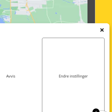
Avvis
Endre instillinger
Utviklet av
www.webshop1.no