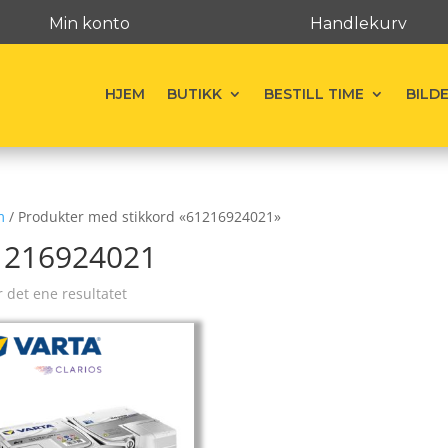
Min konto
Handlekurv
HJEM
BUTIKK
BESTILL TIME
BILD
m
/ Produkter med stikkord «61216924021»
1216924021
r det ene resultatet