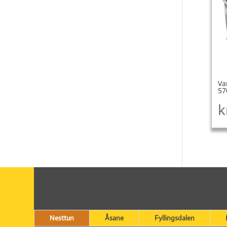
Va
57
k
Nesttun
Åsane
Fyllingsdalen