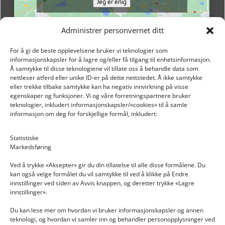
Jeg er enig
Administrer personvernet ditt
For å gi de beste opplevelsene bruker vi teknologier som
informasjonskapsler for å lagre og/eller få tilgang til enhetsinformasjon.
Å samtykke til disse teknologiene vil tillate oss å behandle data som
nettleser atferd eller unike ID-er på dette nettstedet. Å ikke samtykke
eller trekke tilbake samtykke kan ha negativ innvirkning på visse
egenskaper og funksjoner. Vi og våre forretningspartnere bruker
teknologier, inkludert informasjonskapsler/«cookies» til å samle
informasjon om deg for forskjellige formål, inkludert:
Email: post@dekkogdeler.nextlogixs.com
Statistiske
Markedsføring
Org. nr: 817188222
Ved å trykke «Aksepter» gir du din tillatelse til alle disse formålene. Du
kan også velge formålet du vil samtykke til ved å klikke på Endre
innstillinger ved siden av Avvis knappen, og deretter trykke «Lagre
innstillinger».
Du kan lese mer om hvordan vi bruker informasjonskapsler og annen
INFORMASJON
teknologi, og hvordan vi samler inn og behandler personopplysninger ved