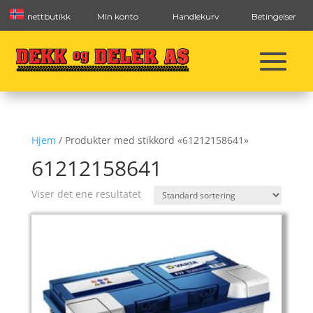
nettbutikk
Min konto
Handlekurv
Betingelser
Hjem
/ Produkter med stikkord «61212158641»
61212158641
Viser det ene resultatet