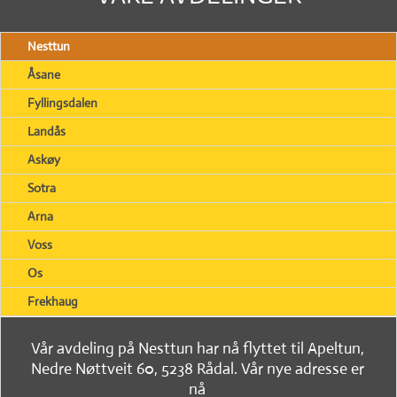
Nesttun
Åsane
Fyllingsdalen
Landås
Askøy
Sotra
Arna
Voss
Os
Frekhaug
Vår avdeling på Nesttun har nå flyttet til Apeltun,
Nedre Nøttveit 60, 5238 Rådal. Vår nye adresse er
nå