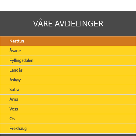
VÅRE AVDELINGER
Nesttun
Åsane
Fyllingsdalen
Landås
Askøy
Sotra
Arna
Voss
Os
Frekhaug