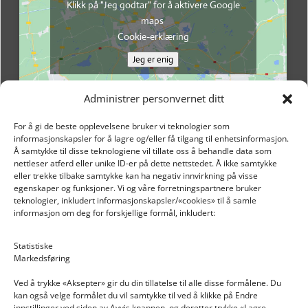
Klikk på "Jeg godtar" for å aktivere Google
maps
Cookie-erklæring
Jeg er enig
Administrer personvernet ditt
For å gi de beste opplevelsene bruker vi teknologier som
informasjonskapsler for å lagre og/eller få tilgang til enhetsinformasjon.
Å samtykke til disse teknologiene vil tillate oss å behandle data som
nettleser atferd eller unike ID-er på dette nettstedet. Å ikke samtykke
eller trekke tilbake samtykke kan ha negativ innvirkning på visse
egenskaper og funksjoner. Vi og våre forretningspartnere bruker
teknologier, inkludert informasjonskapsler/«cookies» til å samle
informasjon om deg for forskjellige formål, inkludert:
Email: post@dekkogdeler.nextlogixs.com
Statistiske
Markedsføring
Org. nr: 817188222
Ved å trykke «Aksepter» gir du din tillatelse til alle disse formålene. Du
kan også velge formålet du vil samtykke til ved å klikke på Endre
innstillinger ved siden av Avvis knappen, og deretter trykke «Lagre