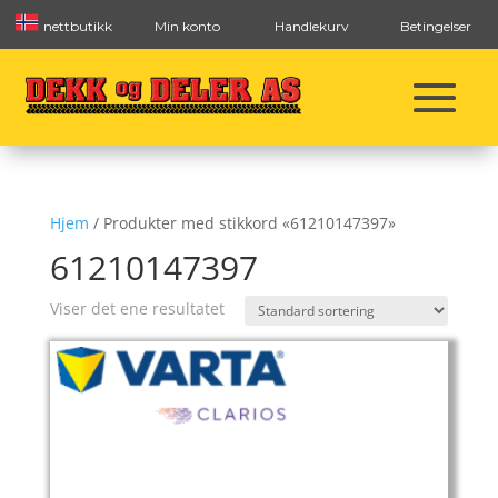
nettbutikk
Min konto
Handlekurv
Betingelser
Hjem
/ Produkter med stikkord «61210147397»
61210147397
Viser det ene resultatet