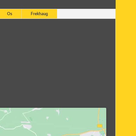
Os
Frekhaug