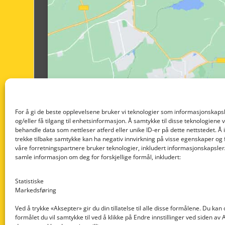
For å gi de beste opplevelsene bruker vi teknologier som informasjonskapsl
og/eller få tilgang til enhetsinformasjon. Å samtykke til disse teknologiene vil
behandle data som nettleser atferd eller unike ID-er på dette nettstedet. Å 
trekke tilbake samtykke kan ha negativ innvirkning på visse egenskaper og 
våre forretningspartnere bruker teknologier, inkludert informasjonskapsler/
samle informasjon om deg for forskjellige formål, inkludert:
Statistiske
Markedsføring
Ved å trykke «Aksepter» gir du din tillatelse til alle disse formålene. Du kan
formålet du vil samtykke til ved å klikke på Endre innstillinger ved siden av
Nedre Nøttveit 60, 5238 Rådal