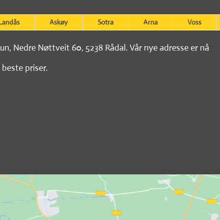
Landås
Askøy
Sotra
Arna
Voss
tun, Nedre Nøttveit 60, 5238 Rådal. Vår nye adresse er nå
 beste priser.