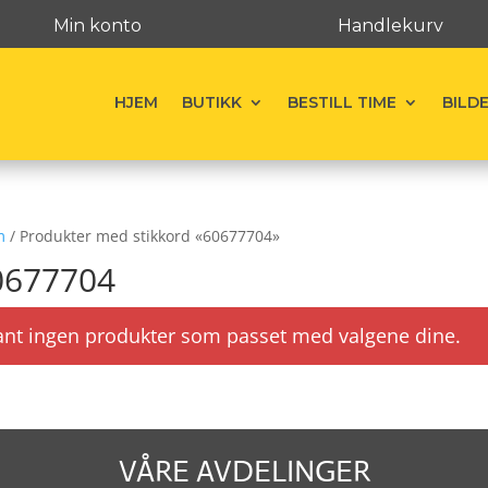
Min konto
Handlekurv
HJEM
BUTIKK
BESTILL TIME
BILD
m
/ Produkter med stikkord «60677704»
0677704
ant ingen produkter som passet med valgene dine.
VÅRE AVDELINGER