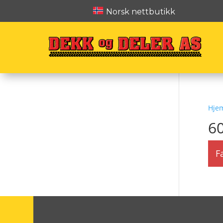
Norsk nettbutikk
Hje
6
F