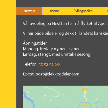
Nesttun
Åsane
Fyllingsdalen
Vår avdeling på Nesttun har nå flyttet til Apel
Vi har både bildeler og dekk til landets kanskje
Åpningstider
Mandag-fredag: 09:00 – 17:00
Lørdag: stengt, med unntak i sesong.
Telefon:
55 52 52 00
Epost: post@dekkogdeler.com