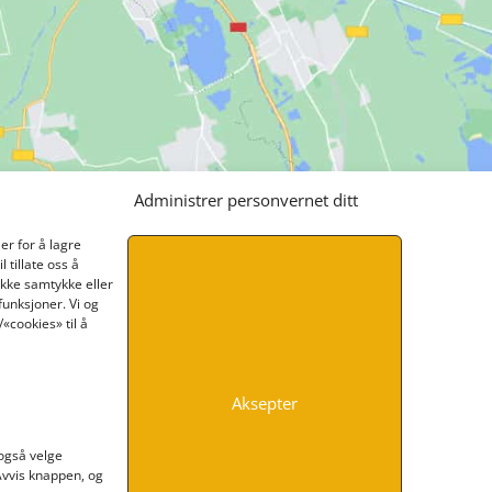
Administrer personvernet ditt
er for å lagre
 tillate oss å
ikke samtykke eller
funksjoner. Vi og
«cookies» til å
Aksepter
INFORMASJON
 også velge
 Avvis knappen, og
Kontakt oss