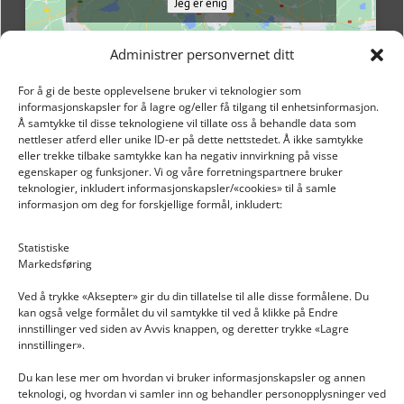
Jeg er enig
Administrer personvernet ditt
For å gi de beste opplevelsene bruker vi teknologier som
informasjonskapsler for å lagre og/eller få tilgang til enhetsinformasjon.
Å samtykke til disse teknologiene vil tillate oss å behandle data som
nettleser atferd eller unike ID-er på dette nettstedet. Å ikke samtykke
eller trekke tilbake samtykke kan ha negativ innvirkning på visse
egenskaper og funksjoner. Vi og våre forretningspartnere bruker
teknologier, inkludert informasjonskapsler/«cookies» til å samle
informasjon om deg for forskjellige formål, inkludert:
Email: post@dekkogdeler.nextlogixs.com
Statistiske
Markedsføring
Org. nr: 817188222
Ved å trykke «Aksepter» gir du din tillatelse til alle disse formålene. Du
kan også velge formålet du vil samtykke til ved å klikke på Endre
innstillinger ved siden av Avvis knappen, og deretter trykke «Lagre
innstillinger».
Du kan lese mer om hvordan vi bruker informasjonskapsler og annen
INFORMASJON
teknologi, og hvordan vi samler inn og behandler personopplysninger ved