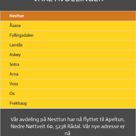
Nesttun
Åsane
Fyllingsdalen
Landås
Askøy
Sotra
Arna
Voss
Os
Frekhaug
Vår avdeling på Nesttun har nå flyttet til Apeltun,
Nedre Nøttveit 60, 5238 Rådal. Vår nye adresse er
nå