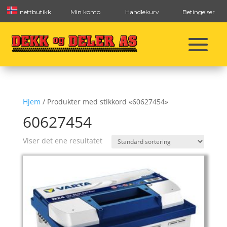
nettbutikk
Min konto
Handlekurv
Betingelser
Hjem
/ Produkter med stikkord «60627454»
60627454
Viser det ene resultatet