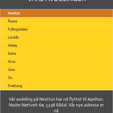
Nesttun
Åsane
Fyllingsdalen
Landås
Askøy
Sotra
Arna
Voss
Os
Frekhaug
Vår avdeling på Nesttun har nå flyttet til Apeltun,
Nedre Nøttveit 60, 5238 Rådal. Vår nye adresse er
nå