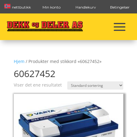
nettbutikk
Min konto
Handlekurv
Betingelser
Hjem
/ Produkter med stikkord «60627452»
60627452
Viser det ene resultatet