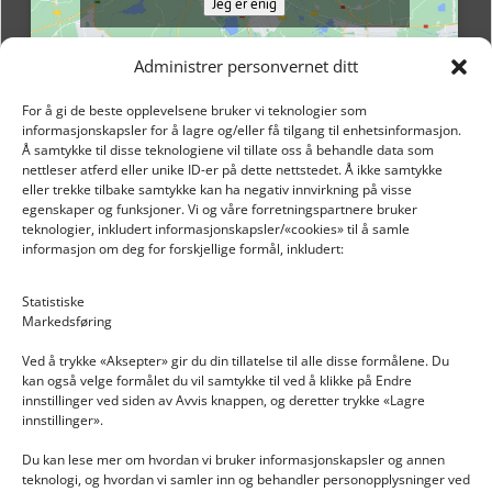
Jeg er enig
Administrer personvernet ditt
For å gi de beste opplevelsene bruker vi teknologier som
informasjonskapsler for å lagre og/eller få tilgang til enhetsinformasjon.
Å samtykke til disse teknologiene vil tillate oss å behandle data som
nettleser atferd eller unike ID-er på dette nettstedet. Å ikke samtykke
eller trekke tilbake samtykke kan ha negativ innvirkning på visse
egenskaper og funksjoner. Vi og våre forretningspartnere bruker
teknologier, inkludert informasjonskapsler/«cookies» til å samle
informasjon om deg for forskjellige formål, inkludert:
Email: post@dekkogdeler.nextlogixs.com
Statistiske
Markedsføring
Org. nr: 817188222
Ved å trykke «Aksepter» gir du din tillatelse til alle disse formålene. Du
kan også velge formålet du vil samtykke til ved å klikke på Endre
innstillinger ved siden av Avvis knappen, og deretter trykke «Lagre
innstillinger».
Du kan lese mer om hvordan vi bruker informasjonskapsler og annen
INFORMASJON
teknologi, og hvordan vi samler inn og behandler personopplysninger ved