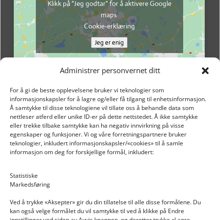
Klikk på "Jeg godtar" for å aktivere Google
maps
Cookie-erklæring
Jeg er enig
Administrer personvernet ditt
For å gi de beste opplevelsene bruker vi teknologier som
informasjonskapsler for å lagre og/eller få tilgang til enhetsinformasjon.
Å samtykke til disse teknologiene vil tillate oss å behandle data som
nettleser atferd eller unike ID-er på dette nettstedet. Å ikke samtykke
eller trekke tilbake samtykke kan ha negativ innvirkning på visse
egenskaper og funksjoner. Vi og våre forretningspartnere bruker
teknologier, inkludert informasjonskapsler/«cookies» til å samle
informasjon om deg for forskjellige formål, inkludert:
Email: post@dekkogdeler.nextlogixs.com
Statistiske
Markedsføring
Org. nr: 817188222
Ved å trykke «Aksepter» gir du din tillatelse til alle disse formålene. Du
kan også velge formålet du vil samtykke til ved å klikke på Endre
innstillinger ved siden av Avvis knappen, og deretter trykke «Lagre