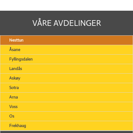
VÅRE AVDELINGER
Nesttun
Åsane
Fyllingsdalen
Landås
Askøy
Sotra
Arna
Voss
Os
Frekhaug