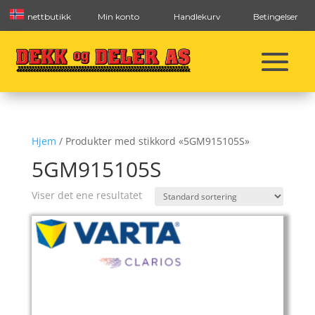
nettbutikk
Min konto
Handlekurv
Betingelser
Hjem
/ Produkter med stikkord «5GM915105S»
5GM915105S
Viser det ene resultatet