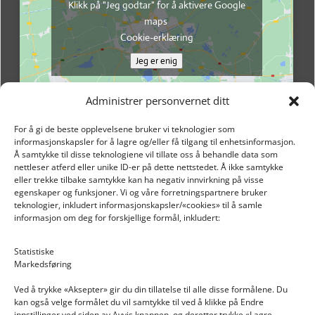
Klikk på "Jeg godtar" for å aktivere Google
maps
Cookie-erklæring
Jeg er enig
Administrer personvernet ditt
For å gi de beste opplevelsene bruker vi teknologier som
informasjonskapsler for å lagre og/eller få tilgang til enhetsinformasjon.
Å samtykke til disse teknologiene vil tillate oss å behandle data som
nettleser atferd eller unike ID-er på dette nettstedet. Å ikke samtykke
eller trekke tilbake samtykke kan ha negativ innvirkning på visse
egenskaper og funksjoner. Vi og våre forretningspartnere bruker
teknologier, inkludert informasjonskapsler/«cookies» til å samle
informasjon om deg for forskjellige formål, inkludert:
Email: post@dekkogdeler.nextlogixs.com
Statistiske
Markedsføring
Org. nr: 817188222
Ved å trykke «Aksepter» gir du din tillatelse til alle disse formålene. Du
kan også velge formålet du vil samtykke til ved å klikke på Endre
innstillinger ved siden av Avvis knappen, og deretter trykke «Lagre