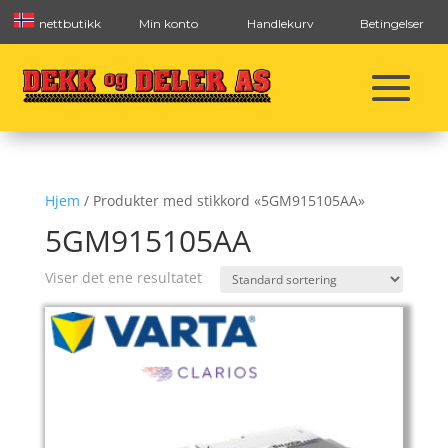
nettbutikk
Min konto
Handlekurv
Betingelser
Hjem
/ Produkter med stikkord «5GM915105AA»
5GM915105AA
Viser det ene resultatet