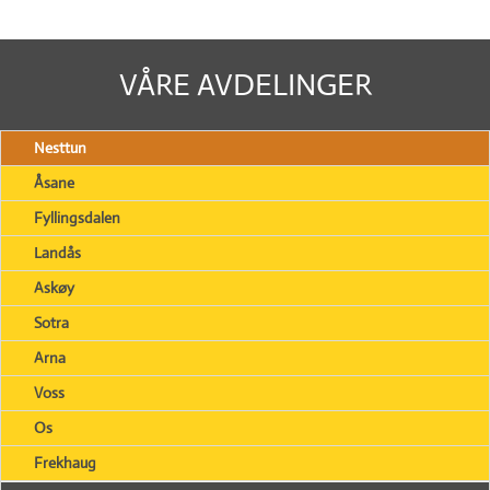
VÅRE AVDELINGER
Nesttun
Åsane
Fyllingsdalen
Landås
Askøy
Sotra
Arna
Voss
Os
Frekhaug