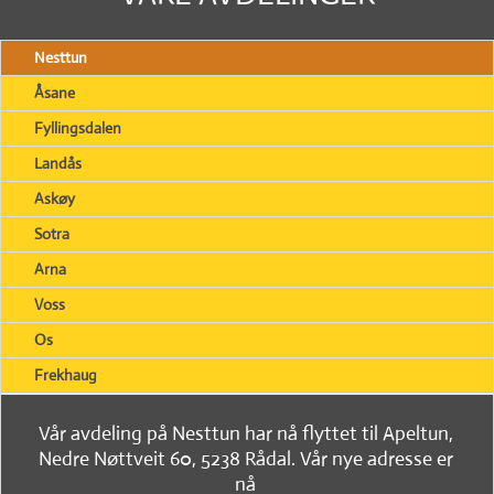
Nesttun
Åsane
Fyllingsdalen
Landås
Askøy
Sotra
Arna
Voss
Os
Frekhaug
Vår avdeling på Nesttun har nå flyttet til Apeltun,
Nedre Nøttveit 60, 5238 Rådal. Vår nye adresse er
nå