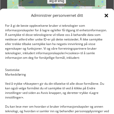
Jeg er enig
Administrer personvernet ditt
For å gi de beste opplevelsene bruker vi teknologier som
informasjonskapsler for å lagre og/eller få tilgang til enhetsinformasjon.
Å samtykke til disse teknologiene vil tillate oss å behandle data som
nettleser atferd eller unike ID-er på dette nettstedet. Å ikke samtykke
eller trekke tilbake samtykke kan ha negativ innvirkning på visse
egenskaper og funksjoner. Vi og våre forretningspartnere bruker
teknologier, inkludert informasjonskapsler/«cookies» til å samle
informasjon om deg for forskjellige formål, inkludert:
Email: post@dekkogdeler.nextlogixs.com
Statistiske
Markedsføring
Org. nr: 817188222
Ved å trykke «Aksepter» gir du din tillatelse til alle disse formålene. Du
kan også velge formålet du vil samtykke til ved å klikke på Endre
innstillinger ved siden av Avvis knappen, og deretter trykke «Lagre
innstillinger».
Du kan lese mer om hvordan vi bruker informasjonskapsler og annen
INFORMASJON
teknologi, og hvordan vi samler inn og behandler personopplysninger ved