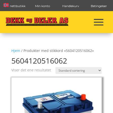
nettbutikk
Min konto
Handlekurv
Betingelser
Hjem
/ Produkter med stikkord «5604120516062»
5604120516062
Viser det ene resultatet