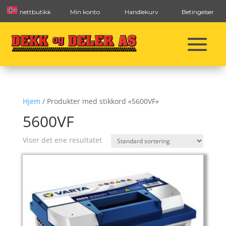
nettbutikk
Min konto
Handlekurv
Betingelser
Hjem
/ Produkter med stikkord «5600VF»
5600VF
Viser det ene resultatet