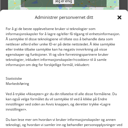
Jeg er enig
Administrer personvernet ditt
For å gi de beste opplevelsene bruker vi teknologier som
informasjonskapsler for å lagre og/eller få tilgang til enhetsinformasjon.
Å samtykke til disse teknologiene vil tillate oss å behandle data som
nettleser atferd eller unike ID-er på dette nettstedet. Å ikke samtykke
eller trekke tilbake samtykke kan ha negativ innvirkning på visse
egenskaper og funksjoner. Vi og våre forretningspartnere bruker
teknologier, inkludert informasjonskapsler/«cookies» til å samle
informasjon om deg for forskjellige formål, inkludert:
Email: post@dekkogdeler.nextlogixs.com
Statistiske
Markedsføring
Org. nr: 817188222
Ved å trykke «Aksepter» gir du din tillatelse til alle disse formålene. Du
kan også velge formålet du vil samtykke til ved å klikke på Endre
innstillinger ved siden av Avvis knappen, og deretter trykke «Lagre
innstillinger».
Du kan lese mer om hvordan vi bruker informasjonskapsler og annen
INFORMASJON
teknologi, og hvordan vi samler inn og behandler personopplysninger ved