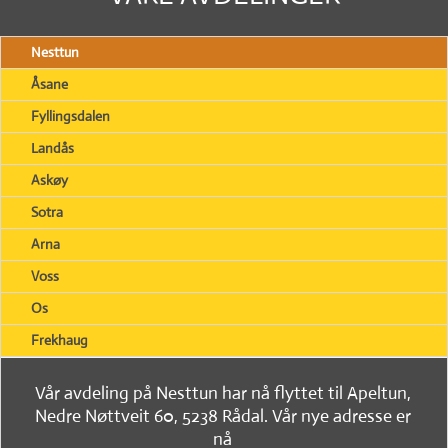
Nesttun
Åsane
Fyllingsdalen
Landås
Askøy
Sotra
Arna
Voss
Os
Frekhaug
Vår avdeling på Nesttun har nå flyttet til Apeltun,
Nedre Nøttveit 60, 5238 Rådal. Vår nye adresse er
nå