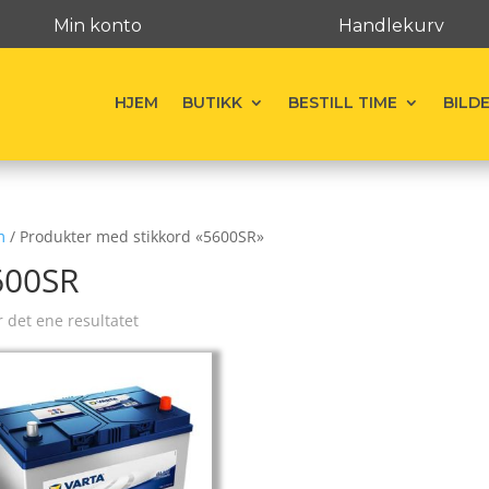
Min konto
Handlekurv
HJEM
BUTIKK
BESTILL TIME
BILD
m
/ Produkter med stikkord «5600SR»
600SR
r det ene resultatet