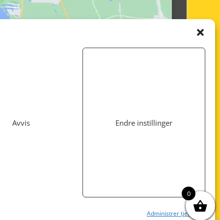
Avvis
Endre instillinger
Utviklet av
www.webshop1.no
0
Administrer tjenester