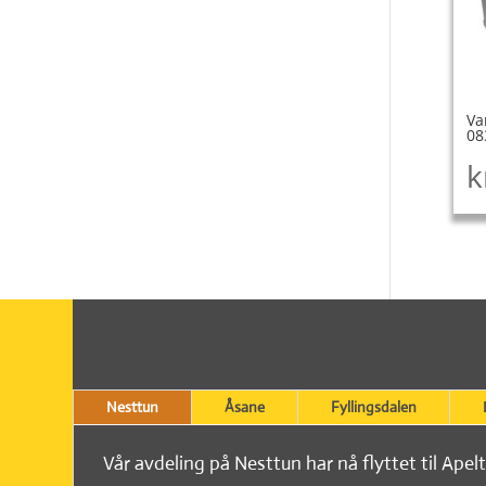
Va
08
k
Nesttun
Åsane
Fyllingsdalen
Vår avdeling på Nesttun har nå flyttet til Apel