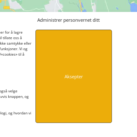
Administrer personvernet ditt
er for å lagre
 tillate oss å
ikke samtykke eller
funksjoner. Vi og
«cookies» til å
Aksepter
INFORMASJON
 også velge
 Avvis knappen, og
Kontakt oss
Endre time
Personvern
ogi, og hvordan vi