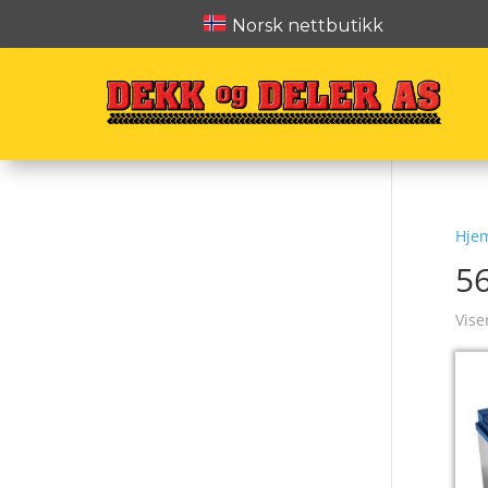
Norsk nettbutikk
Hje
5
Vise