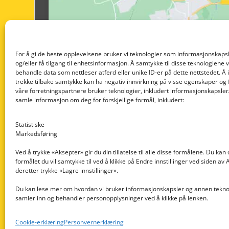
For å gi de beste opplevelsene bruker vi teknologier som informasjonskapsl
og/eller få tilgang til enhetsinformasjon. Å samtykke til disse teknologiene vil
behandle data som nettleser atferd eller unike ID-er på dette nettstedet. Å 
trekke tilbake samtykke kan ha negativ innvirkning på visse egenskaper og 
våre forretningspartnere bruker teknologier, inkludert informasjonskapsler/
samle informasjon om deg for forskjellige formål, inkludert:
Statistiske
Markedsføring
Ved å trykke «Aksepter» gir du din tillatelse til alle disse formålene. Du kan
formålet du vil samtykke til ved å klikke på Endre innstillinger ved siden av
Nedre Nøttveit 60, 5238 Rådal
deretter trykke «Lagre innstillinger».
Email: post@dekkogdeler.com
Du kan lese mer om hvordan vi bruker informasjonskapsler og annen teknol
samler inn og behandler personopplysninger ved å klikke på lenken.
Org. nr: 996430022
Cookie-erklæring
Personvernerklæring