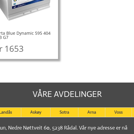
rta Blue Dynamic 595 404
3 G7
r
1653
VÅRE AVDELINGER
Landås
Askøy
Sotra
Arna
Voss
tun, Nedre Nøttveit 60, 5238 Rådal. Vår nye adresse er nå